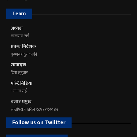
Team
अध्यक्ष
लालसरा राई
प्रबन्ध निर्देशक
कृष्णबहादुर कार्की
सम्पादक
दिपा सुनुवार
मल्टिमिडिया
- मनिष राई
बजार प्रमुख
सन्तोषराज खरेल ९८५११९२०४२
Follow us on Twiitter