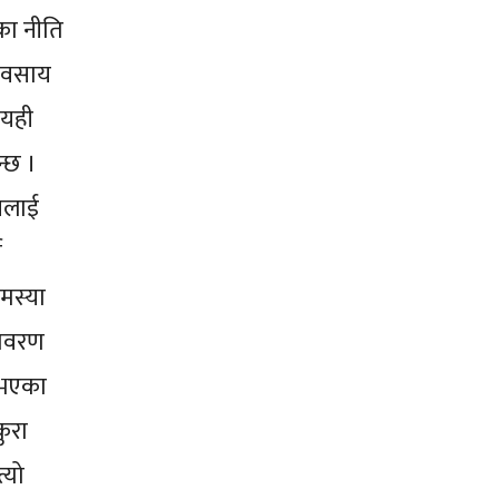
ा नीति
्यवसाय
 यही
्छ ।
यसलाई
न
मस्या
ातावरण
ा भएका
ुरा
्यो