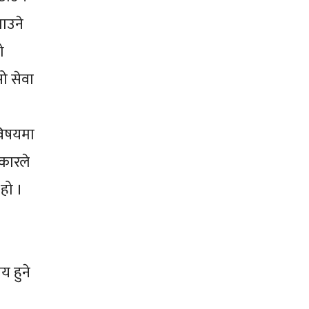
ाउने
ो
ो सेवा
विषयमा
रकारले
 हो ।
य हुने