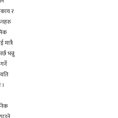
ने
निकाय र
गठनहरु
मिक
मात्रै
्छ भन्नु
र्ने
 यति
ा ।
०
ञानिक
ठाउने