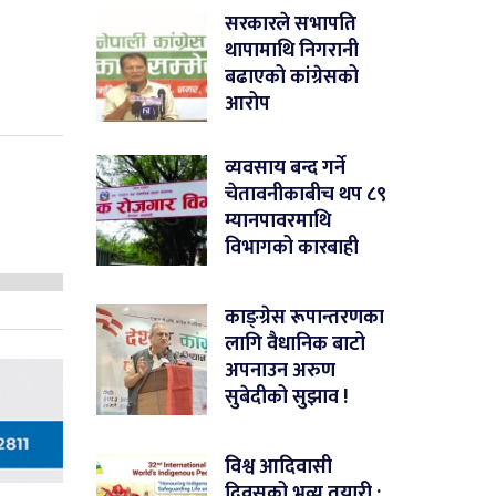
सरकारले सभापति
थापामाथि निगरानी
बढाएको कांग्रेसको
आरोप
व्यवसाय बन्द गर्ने
चेतावनीकाबीच थप ८९
म्यानपावरमाथि
विभागको कारबाही
काङ्ग्रेस रूपान्तरणका
लागि वैधानिक बाटो
अपनाउन अरुण
सुबेदीको सुझाव !
विश्व आदिवासी
दिवसको भव्य तयारी :