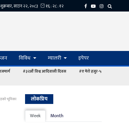
्‍जन
विविध
ग्यालरी
इपेपर
ाजमार्ग
#३२औं विश्व आदिवासी दिवस
#ए मेरो हजुर-५
लोकप्रिय
 तहको भूमिका
Week
Month