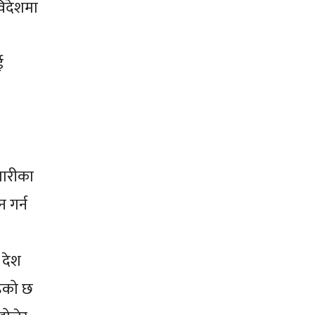
विदेशमा
ई
गारीका
 गर्न
 देश
हेको छ