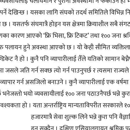
्यवसायलाई चलायमान र पुरानो अवस्थामा नै फर्काउने हो भ
पर्ने देखिन्छ । यसका लागि संघको तदर्थ समितिले विभिन्न 
। यसतर्फ संघमात्रै होइन यस क्षेत्रमा क्रियाशील सबै सं
गका कारण आएको ‘फ्रि भिसा, फ्रि टिकट’ तथा १०० जना श्र
रु पलायन हुने अवस्था आएको छ । यो केही सीमित व्यक्तिलाई 
ेट नै हो । कुनै पनि व्यापारीलाई तैँले यतिको सामान बेच्नैपर
सले जति गर्न सक्छ त्यो गर्न पाउनुपर्छ र त्यसमा राज्यले ग
्यापार गर्न असजिलो बनाउने । कुनै व्यापारीलाई एक वर्षमा
छ भनेजस्तो भयो व्यवसायीलाई १०० जना पठाउनैपर्छ भन्ने कुर
 आवश्यकता हो ।
यता अन्तर्राष्ट्रिय मान्यताविपरीत सरकारले १
हजारमात्रै सेवा शुल्क लिने भन्ने कुरा पनि वैज्
हुन सक्दैन । दक्षिण एसियालगायत श्रमिक प