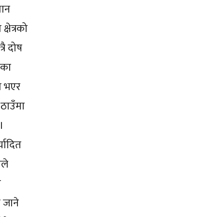
धान
्षेत्रको
रै दोष
नका
खो भएर
 ठाउँमा
 ।
्यादित
यले
ा
 जाने