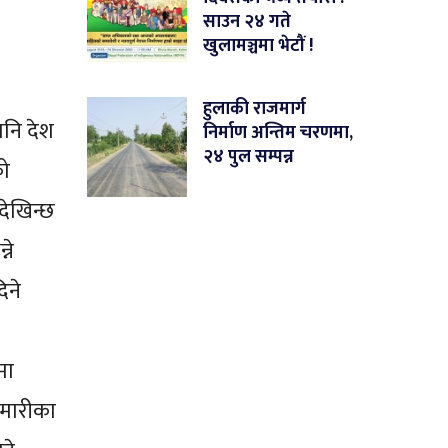
साउन २४ गते
खुलामञ्चमा भेटौं !
हुलाकी राजमार्ग
पनि देश
निर्माण अन्तिम चरणमा,
२४ पुल सम्पन्न
को
देखिन्छ
ने
िने
मा
ामारीका