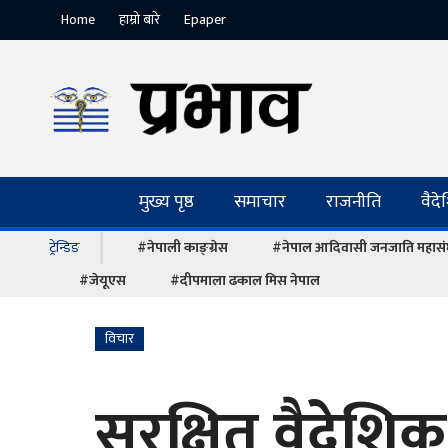
Home
हाम्रो बारे
Epaper
मुख्य पृष्ठ
समाचार
राजनीति
वैद
ट्रेन्डिङ
#नेपाली काङ्ग्रेस
#नेपाल आदिवासी जनजाति महास
#जेयूएस
#दीपमाला ढकाल मिस नेपाल
विचार
सुरक्षित वैदेशि