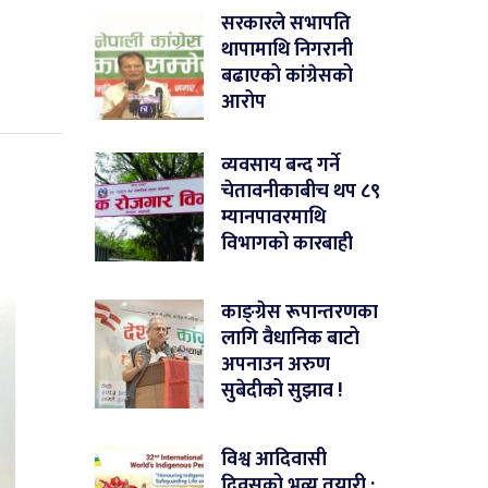
सरकारले सभापति
थापामाथि निगरानी
बढाएको कांग्रेसको
आरोप
व्यवसाय बन्द गर्ने
चेतावनीकाबीच थप ८९
म्यानपावरमाथि
विभागको कारबाही
काङ्ग्रेस रूपान्तरणका
लागि वैधानिक बाटो
अपनाउन अरुण
सुबेदीको सुझाव !
विश्व आदिवासी
दिवसको भव्य तयारी :