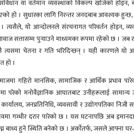
े संविधान वा वर्तमान व्यवस्थाको विकल्प खोजेको होइन, 
उठाएको हो । सुधारका लागि निरन्तर जनदबाब आवश्यक हुन्छ
्छ । त्यसैले, यो आन्दोलनले संरचनागत परिवर्तन होइन, व्
 आवाज सत्तासम्म पुर्‍याउने माध्यमका रूपमा रहेको छ । जब 
 नै त्यसमा चेतना र गति भरिदिन्छन् । यही कारणले यो 
ेत हो ।
समाजमा गहिरो मानसिक, सामाजिक र आर्थिक प्रभाव पार
ीहरूमा परेको मनोवैज्ञानिक आघातबाट उनीहरूलाई सामान्य
कार्यालय, जनप्रतिनिधि, व्यवसायी र उद्योगपतिका निजी सम्
मा गम्भीर दरार पारेको छ । यस घटनापछि अब इमानदा
सोच्न बाध्य हुने स्थिति बनेको छ । अर्कोतर्फ, जसले आफ्ना घ