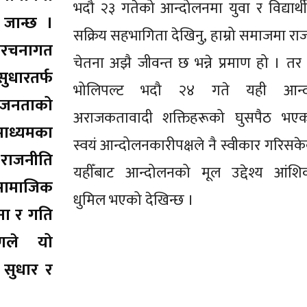
भदौ २३ गतेको आन्दोलनमा युवा र विद्यार्थी
ै जान्छ ।
सक्रिय सहभागिता देखिनु, हाम्रो समाजमा र
ंरचनागत
चेतना अझै जीवन्त छ भन्ने प्रमाण हो । तर
ुधारतर्फ
भोलिपल्ट भदौ २४ गते यही आन्द
। जनताको
अराजकतावादी शक्तिहरूको घुसपैठ भएक
माध्यमका
स्वयं आन्दोलनकारीपक्षले नै स्वीकार गरिसक
ाजनीति
यहीँबाट आन्दोलनको मूल उद्देश्य आंशि
ामाजिक
धुमिल भएको देखिन्छ ।
ना र गति
णले यो
 सुधार र