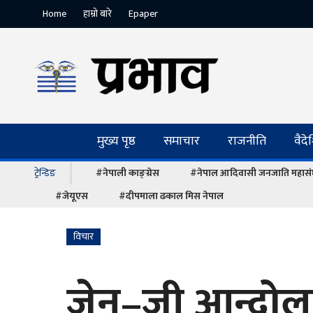
Home
हाम्रो बारे
Epaper
मुख्य पृष्ठ
समाचार
राजनीति
वैद
ट्रेन्डिङ
#नेपाली काङ्ग्रेस
#नेपाल आदिवासी जनजाति महास
#जेयूएस
#दीपमाला ढकाल मिस नेपाल
विचार
जेन–जी आन्दोलन