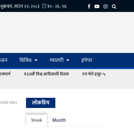
्‍जन
विविध
ग्यालरी
इपेपर
ाजमार्ग
#३२औं विश्व आदिवासी दिवस
#ए मेरो हजुर-५
लोकप्रिय
ागरणको संकेत
Week
Month