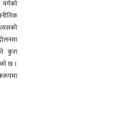
 वर्गको
ाजनीतिक
 त्यसको
ोलनमा
ो कुरा
ेको छ ।
करूपमा