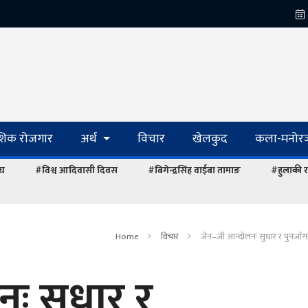
ेशिक रोजगार
अर्थ
विचार
खेलकुद
कला-मनोरञ
ंघ
#विश्व आदिवासी दिवस
#बिगेन्द्रसिंह वाईबा तामाङ
#हुलाकी र
Home
विचार
जेन–जी आन्दोलनः सुधार र पुनर्ज
ः सुधार र