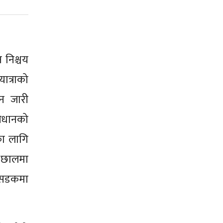
 निश्चय
ात्राको
ान जारी
धानको
का लागि
ो छालमा
ः सडकमा