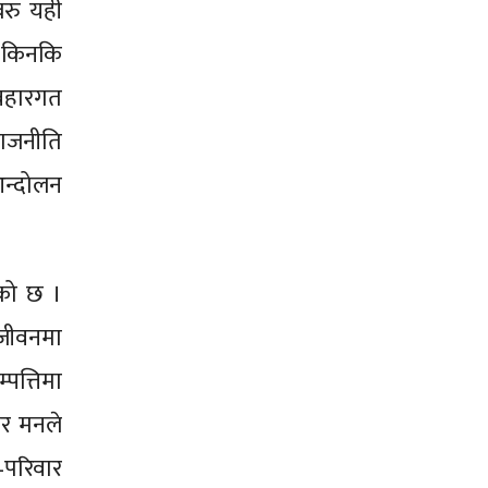
बरु यही
, किनकि
यवहारगत
राजनीति
आन्दोलन
ेको छ ।
 जीवनमा
पत्तिमा
र मनले
र–परिवार