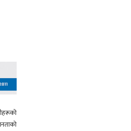
नीहरूको
 जनताको