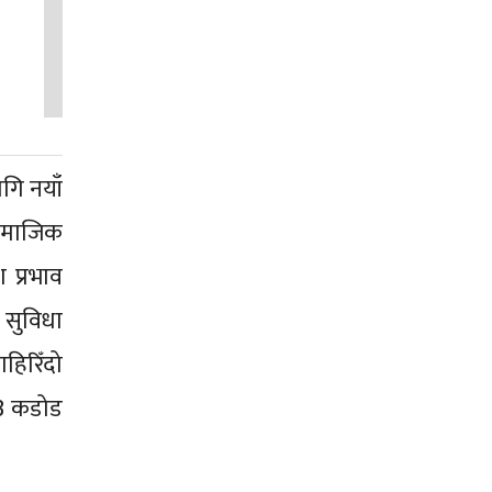
ागि नयाँ
 समाजिक
 प्रभाव
ा सुविधा
हिरिँदो
 3 कडोड