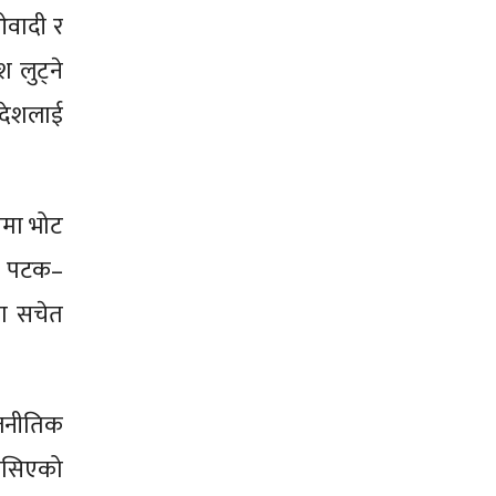
ओवादी र
 लुट्ने
ज देशलाई
ममा भोट
ाई पटक–
ता सचेत
ाजनीतिक
मिसिएको