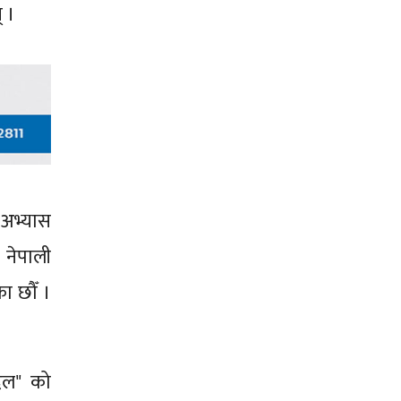
् ।
 अभ्यास
 नेपाली
ा छौँ ।
 दल" को