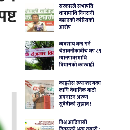
ष्ट
सरकारले सभापति
थापामाथि निगरानी
बढाएको कांग्रेसको
आरोप
व्यवसाय बन्द गर्ने
चेतावनीकाबीच थप ८९
म्यानपावरमाथि
विभागको कारबाही
काङ्ग्रेस रूपान्तरणका
लागि वैधानिक बाटो
अपनाउन अरुण
सुबेदीको सुझाव !
विश्व आदिवासी
दिवसको भव्य तयारी :