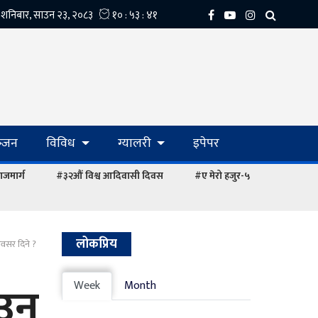
्‍जन
विविध
ग्यालरी
इपेपर
ाजमार्ग
#३२औं विश्व आदिवासी दिवस
#ए मेरो हजुर-५
लोकप्रिय
ई अवसर दिने ?
ाउन
Week
Month