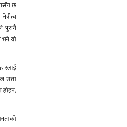
नतासँग छ
त्रीत्व
 पुरानै
ए भने यो
ुहारलाई
वल सत्ता
श होइन,
 जनताको