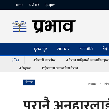
Home
हाम्रो बारे
Epaper
मुख्य पृष्ठ
समाचार
राजनीति
वैद
ट्रेन्डिङ
#नेपाली काङ्ग्रेस
#नेपाल आदिवासी जनजाति महास
#जेयूएस
#दीपमाला ढकाल मिस नेपाल
विचार
Home
विच
पुरानै अनुहारलाई