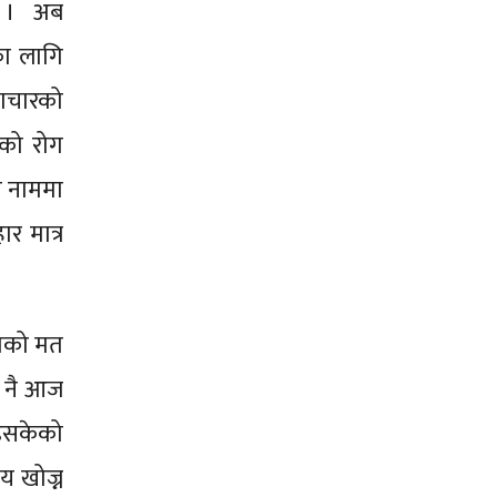
्छ । अब
का लागि
्टाचारको
ेको रोग
ो नाममा
र मात्र
ताको मत
े नै आज
 भइसकेको
य खोज्न