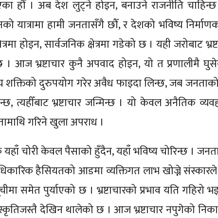
ा हौँ । अब देश लुट्ने होइन, बनाउने राजनीति चाहिन
नको यात्रामा हामी जनतासँगै छौँ, र देशको भविष्य निर्माण
षेत्रमा होइन, सार्वजनिक क्षेत्रमा गडेको छ । यही जरोबाट भ्रष
 । आज भ्रष्टाचार कुनै अपवाद होइन, यो त प्रणालीमै घुस
य शक्तिको दुरुपयोग गरेर अवैध फाइदा लिन्छ, जब जनताक
 त्यहीँबाट भ्रष्टाचार जन्मिन्छ । यो केवल अनैतिक व्यवहा
तामाथि गरिने खुला अपराध ।
यहाँ चोरी केवल पैसाको हुँदैन, यहाँ भविष्य चोरिन्छ । जन
आधिकारिक हैसियतको आडमा व्यक्तिगत लाभ खोज्ने संस्कारल
-सूचीमा समेत पुर्याएको छ । भ्रष्टाचारको प्रभाव यति गहिरो
स्कृतिजस्तै देखिन थालेको छ । आज भ्रष्टाचार नपुगेको निका