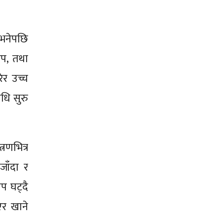
भनेपछि
ाप, तथा
र उच्च
धि सुरु
रणभित्र
जाँदा र
प घट्दै
एर खाने