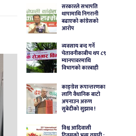
सरकारले सभापति
थापामाथि निगरानी
बढाएको कांग्रेसको
आरोप
व्यवसाय बन्द गर्ने
चेतावनीकाबीच थप ८९
म्यानपावरमाथि
विभागको कारबाही
काङ्ग्रेस रूपान्तरणका
लागि वैधानिक बाटो
अपनाउन अरुण
सुबेदीको सुझाव !
विश्व आदिवासी
दिवसको भव्य तयारी :