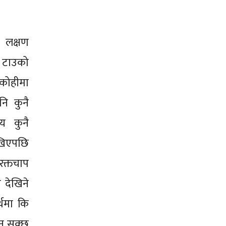
 लक्षण
थै टाउको
ी कोहीमा
नि कुनै
य कुनै
ेखिएपछि
रक्तचाप
 देखिने
्थमा कि
ाउन सक्छ