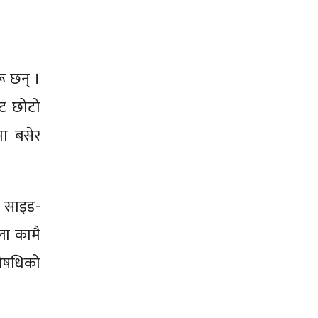
ू छन् ।
्ट छोटो
मा बसेर
र साइड-
ला कामै
 औषधिको