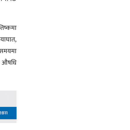
तिष्कमा
दयाघात,
य-समयमा
्न औषधि