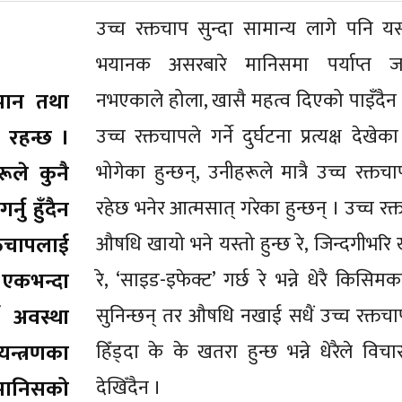
उच्च रक्तचाप सुन्दा सामान्य लागे पनि यसल
भयानक असरबारे मानिसमा पर्याप्त ज
मपान तथा
नभएकाले होला, खासै महत्व दिएको पाइँदैन
 रहन्छ ।
उच्च रक्तचापले गर्ने दुर्घटना प्रत्यक्ष देखेका 
ूले कुनै
भोगेका हुन्छन्, उनीहरूले मात्रै उच्च रक्तच
ु हुँदैन
रहेछ भनेर आत्मसात् गरेका हुन्छन् । उच्च र
तचापलाई
औषधि खायो भने यस्तो हुन्छ रे, जिन्दगीभरि 
, एकभन्दा
रे, ‘साइड-इफेक्ट’ गर्छ रे भन्ने धेरै किसि
े अवस्था
सुनिन्छन् तर औषधि नखाई सधैं उच्च रक्तच
यन्त्रणका
हिँड्दा के के खतरा हुन्छ भन्ने धेरैले विच
ानिसको
देखिँदैन ।