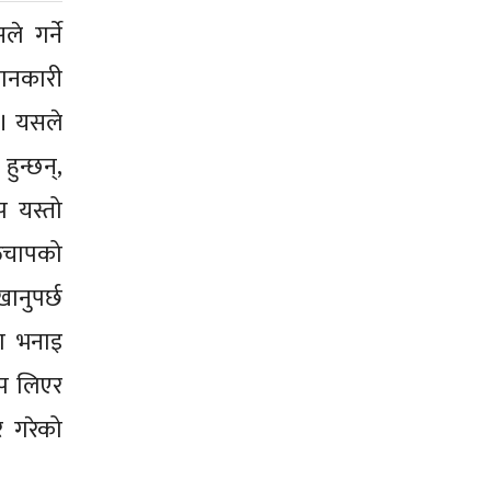
े गर्ने
ानकारी
 । यसले
हुन्छन्,
ाप यस्तो
क्तचापको
खानुपर्छ
मका भनाइ
ाप लिएर
ार गरेको