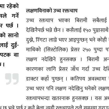
ा रहेको
लक्षणविनाको उच्च रक्तचाप
े गर्ने
उच्च रक्तचाप भएका बिरामी सबैलाई
 पर्छ ।
देखिनैपर्छ भन्ने छैन । कसैलाई १५० पुग्नासा
को सानो
दुख्ने, रिँगटा लाग्ने भएर आइपुग्छन् भने कोह
लाई दुई-
माथिको (सिस्टोलिक) प्रेसर २५० पुग्दा प
ईपटक वा
लक्षण नदेखिने हुनसक्छ । बिरामी अन्
छ ।
कारणका लागि प्रेसर जाँच गर्दा उच्च द
डाक्टर कहाँ पुग्छन् । कतिपय अवस्थामा 
उच्च भएर पनि लक्षण नदेखिनु भनेको लक्षण
रक्तचापभन्दा खतरनाक हुनसक्छ । यस अर
ु भन्ने पर्छ र कुनै बेला त्यही रक्तचापले ठूलै समस्या गर