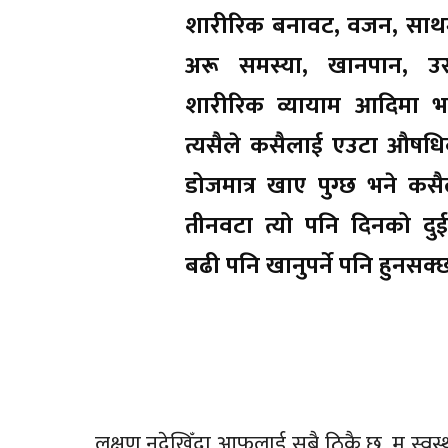
शारीरिक बनावट, वजन, साथम
अरू समस्या, खानपान, उसल
शारीरिक व्यायाम आदिमा भर
त्यसैले कसैलाई एउटा औषधि
डोजमात्र खाए पुग्छ भने कसै
तीनवटा त्यो पनि दिनको दु
बढी पनि खानुपर्ने पनि हुनसक्
लक्षण नदेखिँदा आफूलाई सबै ठिकै छ, म स्वस्थ छ