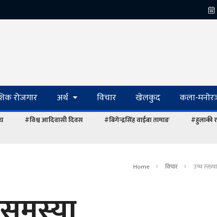
ेशिक रोजगार
अर्थ
विचार
खेलकुद
कला-मनोरञ
ंघ
#विश्व आदिवासी दिवस
#बिगेन्द्रसिंह वाईबा तामाङ
#हुलाकी र
Home
विचार
उच्च रक्त
 समस्या