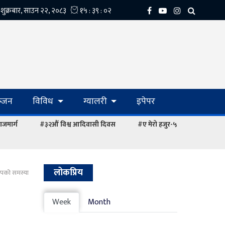
्‍जन
विविध
ग्यालरी
इपेपर
ाजमार्ग
#३२औं विश्व आदिवासी दिवस
#ए मेरो हजुर-५
लोकप्रिय
चापको समस्या
Week
Month