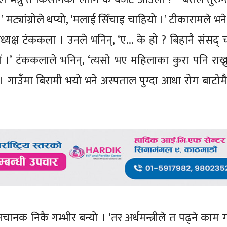
्यांग्रोले थप्यो, ‘मलाई सिँचाइ चाहियो ।’ टीकारामले भने
्यक्ष टंककला । उनले भनिन्, ‘ए... के हो ? बिहानै संसद् च
 छौं ।’ टंककलाले भनिन्, ‘त्यसो भए महिलाका कुरा पनि राख्न
वा । गाउँमा बिरामी भयो भने अस्पताल पुग्दा आधा रोग बाटोम
अचानक निकै गम्भीर बन्यो । ‘तर अर्थमन्त्रीले त पढ्ने काम ग