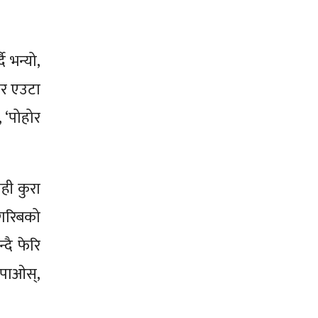
ै भन्यो,
‘तर एउटा
, ‘पोहोर
ही कुरा
 गरिबको
्दै फेरि
 पाओस्,