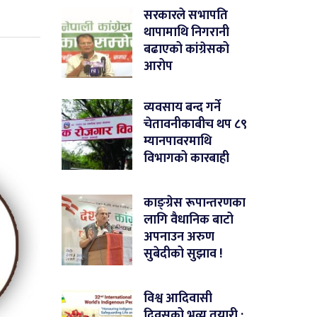
सरकारले सभापति
थापामाथि निगरानी
बढाएको कांग्रेसको
आरोप
व्यवसाय बन्द गर्ने
चेतावनीकाबीच थप ८९
म्यानपावरमाथि
विभागको कारबाही
काङ्ग्रेस रूपान्तरणका
लागि वैधानिक बाटो
अपनाउन अरुण
सुबेदीको सुझाव !
विश्व आदिवासी
दिवसको भव्य तयारी :