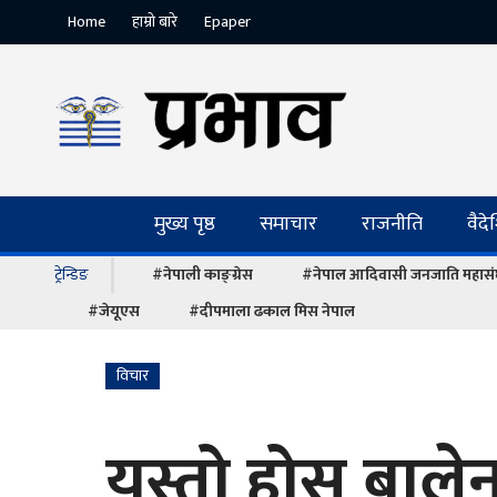
Home
हाम्रो बारे
Epaper
मुख्य पृष्ठ
समाचार
राजनीति
वैद
ट्रेन्डिङ
#नेपाली काङ्ग्रेस
#नेपाल आदिवासी जनजाति महास
#जेयूएस
#दीपमाला ढकाल मिस नेपाल
विचार
यस्तो होस् बाले