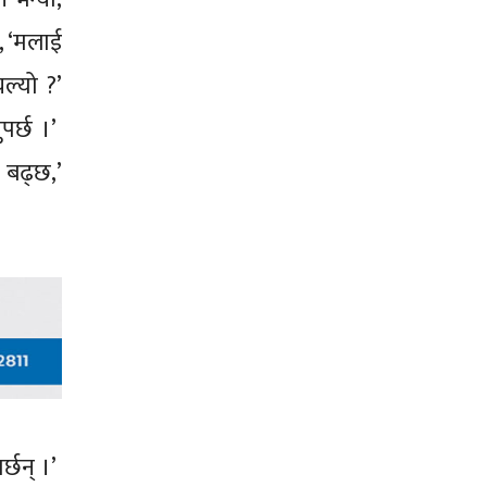
, ‘मलाई
ल्यो ?’
ुपर्छ ।’
ै बढ्छ,’
र्छन् ।’