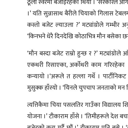
ठूलो स्वरमा बजाइरहेको थियो । ‘सरकारले आगा
।’ यति सुन्नासाथ बैरीले चियाको गिलास टेबलम
कस्तो बजेट ल्याउला ?’ मट्यांग्रोले गम्भीर 
‘किनभने धेरै दिनदेखि कोठाभित्र मौन बसेका छन् 
‘मौन बस्दा बजेट राम्रो हुन्छ र ?’ मट्यांग्रोल
एकथरी रिसाएका, अर्कोथरी काम गरिरहेका ।
कन्यायो ।‘अरूले त हल्ला गर्थे । पार्टीनिकट 
मुसुक्क हाँस्यो । ‘यिनले चुपचाप जनताको मन जि
त्यत्तिकैमा चिया पसलतिर गाउँका विद्यालय शिक
योजना ।’ टीकाराम हाँसे । ‘तिमीहरूले देश बचाउने
बजेटको कुरा गर्दै छौं ।’ टीकाराम पनि बसे ।