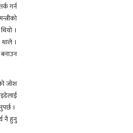
तर्क गर्न
न्त्रीको
ै थियो ।
न थाले ।
ट बनाउन
षकको जोश
ाइडेलाई
नुपर्छ ।
 नै हुनु