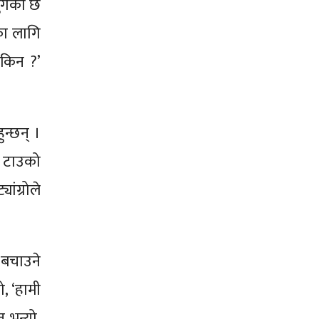
ुगेको छ
का लागि
‘किन ?’
ुन्छन् ।
े टाउको
ंग्रोले
 बचाउने
ो, ‘हामी
 भन्यो,