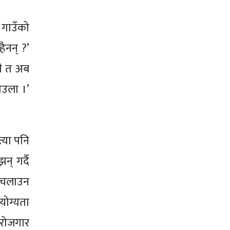
। गाउँको
ैनन् ?’
ामी त अब
ाउला ।’
त्या पनि
न् गर्दै
इल चलाउन
योग्यता
न रोजगार