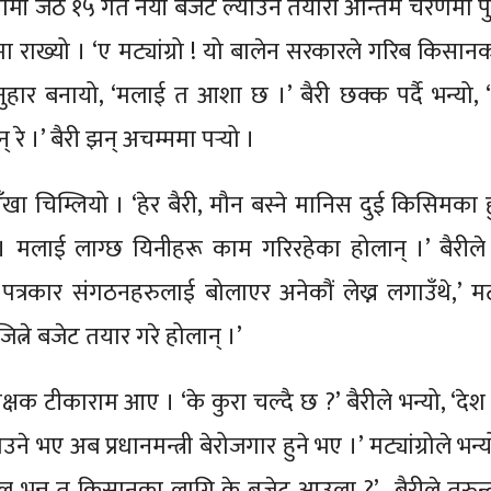
मी जेठ १५ गते नयाँ बजेट ल्याउने तयारी अन्तिम चरणमा प
ा राख्यो । ‘ए मट्यांग्रो ! यो बालेन सरकारले गरिब किसान
अनुहार बनायो, ‘मलाई त आशा छ ।’ बैरी छक्क पर्दै भन्यो, 
रे ।’ बैरी झन् अचम्ममा पर्‍यो ।
े आँखा चिम्लियो । ‘हेर बैरी, मौन बस्ने मानिस दुई किसिमका ह
 मलाई लाग्छ यिनीहरू काम गरिरहेका होलान् ।’ बैरील
पत्रकार संगठनहरुलाई बोलाएर अनेकौं लेख्न लगाउँथे,’ मट्या
त्ने बजेट तयार गरे होलान् ।’
्षक टीकाराम आए । ‘के कुरा चल्दै छ ?’ बैरीले भन्यो, ‘देश
 भए अब प्रधानमन्त्री बेरोजगार हुने भए ।’ मट्यांग्रोले भन्य
 ‘ल भन्नु त किसानका लागि के बजेट आउला ?’ बैरीले तुरुन्त