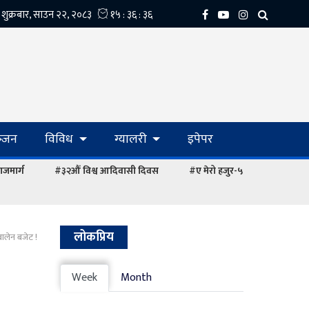
्‍जन
विविध
ग्यालरी
इपेपर
ाजमार्ग
#३२औं विश्व आदिवासी दिवस
#ए मेरो हजुर-५
लोकप्रिय
 बालेन बजेट !
Week
Month