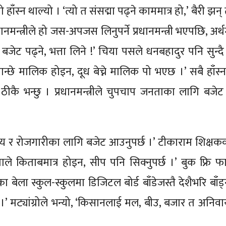
रो हाँस्न थाल्यो । ‘त्यो त संसद्मा पढ्ने काममात्र हो,’ बैरी झन् 
ानमन्त्रीले हो जस-अपजस लिनुपर्ने प्रधानमन्त्री भएपछि, अर्थम
 बजेट पढ्ने, भत्ता लिने !’ चिया पसले धनबहादुर पनि सुन्द
मान्छे मालिक होइन, दूध बेच्ने मालिक पो भएछ ।’ सबै हाँस्
ु ठीकै भन्छु । प्रधानमन्त्रीले चुपचाप जनताका लागि बजे
्वास्थ्य र रोजगारीका लागि बजेट आउनुपर्छ ।’ टीकाराम शिक्
्चाले किताबमात्र होइन, सीप पनि सिक्नुपर्छ ।’ बुक फ्रि फ
ेला स्कुल-स्कुलमा डिजिटल बोर्ड बाँडेजस्तै देशैभरि बाँड्
 मट्यांग्रोले भन्यो, ‘किसानलाई मल, बीउ, बजार त अनिवार्य