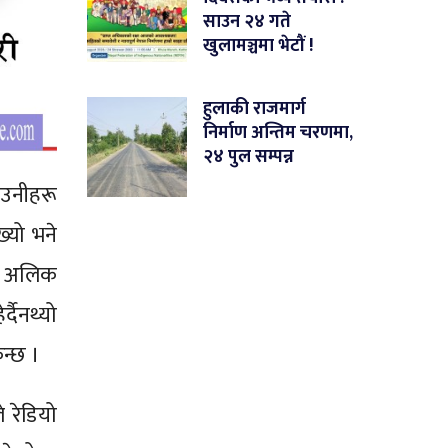
साउन २४ गते
खुलामञ्चमा भेटौं !
हुलाकी राजमार्ग
निर्माण अन्तिम चरणमा,
२४ पुल सम्पन्न
। उनीहरू
ख्यो भने
ने अलिक
्दैनथ्यो
न्छ ।
 रेडियो