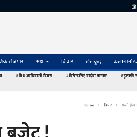
ेशिक रोजगार
अर्थ
विचार
खेलकुद
कला-मनोरञ
ंघ
#विश्व आदिवासी दिवस
#बिगेन्द्रसिंह वाईबा तामाङ
#हुलाकी र
Home
विचार
यस्तो होस्
न बजेट !