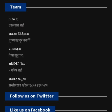
Team
अध्यक्ष
लालसरा राई
प्रबन्ध निर्देशक
कृष्णबहादुर कार्की
सम्पादक
दिपा सुनुवार
मल्टिमिडिया
- मनिष राई
बजार प्रमुख
सन्तोषराज खरेल ९८५११९२०४२
Follow us on Twiitter
Like us on Facebook