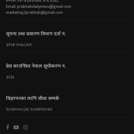
सम्पर्क: ०१–४३७३५७७, ४५८४३६८
Email:
prabhabdailynews@gmail.com
marketing2prabhab@gmail.com
सूचना तथा प्रसारण विभाग दर्ता नं.
३२५१-२०७८/७९
प्रेस काउन्सिल नेपाल सूचीकरण नं.
३२३६
विज्ञापनका लागि सीधा सम्पर्क
९८५१०००८३४, ९८५११९२०४२