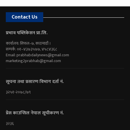
Contact Us
प्रभाव पब्लिकेसन प्रा.लि.
कार्यालय: सिफल–७, काठमाडौं ।
सम्पर्क: ०१–४३७३५७७, ४५८४३६८
Email:
prabhabdailynews@gmail.com
marketing2prabhab@gmail.com
सूचना तथा प्रसारण विभाग दर्ता नं.
३२५१-२०७८/७९
प्रेस काउन्सिल नेपाल सूचीकरण नं.
३२३६