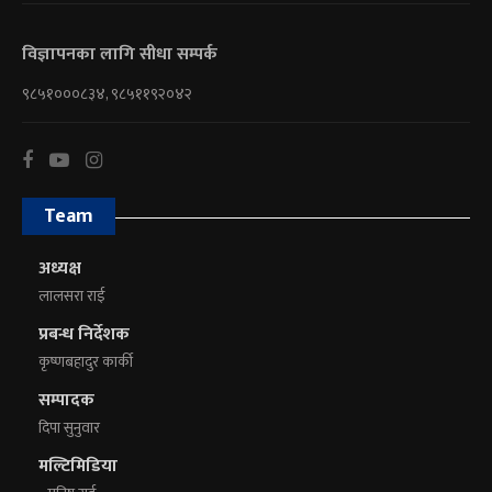
विज्ञापनका लागि सीधा सम्पर्क
९८५१०००८३४, ९८५११९२०४२
Team
अध्यक्ष
लालसरा राई
प्रबन्ध निर्देशक
कृष्णबहादुर कार्की
सम्पादक
दिपा सुनुवार
मल्टिमिडिया