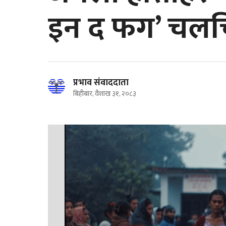
इन द फग’ चलचि
प्रभाव संवाददाता
बिहीबार, वैशाख ३१, २०८३