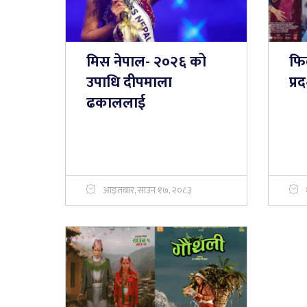
मिस नेपाल- २०२६ को
फिल
उपाधि दीपमाला
प्र
ढकाललाई
आइतबार, साउन १७, २०८३