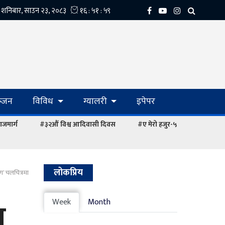
्‍जन
विविध
ग्यालरी
इपेपर
ाजमार्ग
#३२औं विश्व आदिवासी दिवस
#ए मेरो हजुर-५
लोकप्रिय
ग’ चलचित्रमा
स
Week
Month