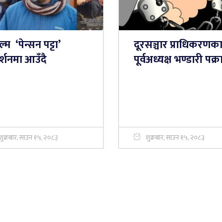
्म ‘पेन्सन पट्टा’
दूरसञ्चार प्राधिकरणक
दर्शनमा आउँदै
पूर्वअध्यक्ष भण्डारी पक्र
शुक्रबार, साउन १५, २०८३
शुक्रबार, साउन १५, २०८३