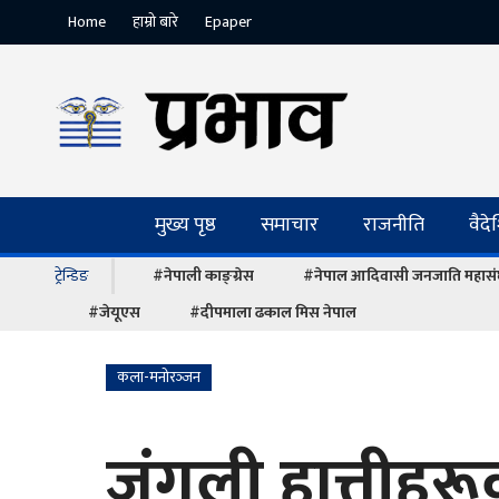
Home
हाम्रो बारे
Epaper
मुख्य पृष्ठ
समाचार
राजनीति
वैद
ट्रेन्डिङ
#नेपाली काङ्ग्रेस
#नेपाल आदिवासी जनजाति महास
#जेयूएस
#दीपमाला ढकाल मिस नेपाल
कला-मनोरञ्‍जन
जंगली हात्तीहर