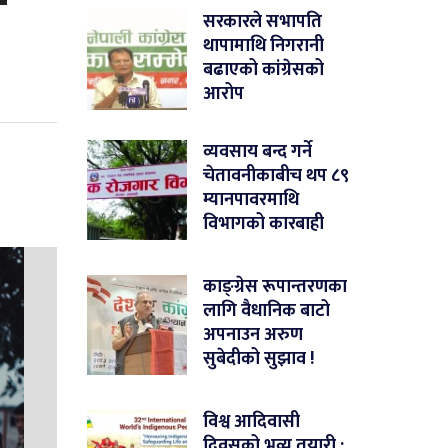
सरकारले सभापति
थापामाथि निगरानी
बढाएको कांग्रेसको
आरोप
व्यवसाय बन्द गर्ने
चेतावनीकाबीच थप ८९
म्यानपावरमाथि
विभागको कारबाही
काङ्ग्रेस रूपान्तरणका
लागि वैधानिक बाटो
अपनाउन अरुण
सुबेदीको सुझाव !
विश्व आदिवासी
दिवसको भव्य तयारी :