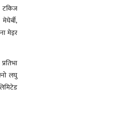
्ड टकिज
घेर्बी,
ोना मेइर
प्रतिभा
्नो लघु
लिमिटेड