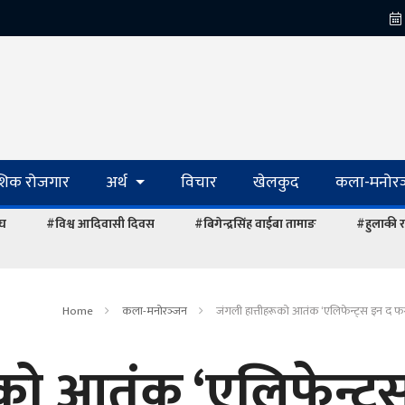
ेशिक रोजगार
अर्थ
विचार
खेलकुद
कला-मनोरञ
ंघ
#विश्व आदिवासी दिवस
#बिगेन्द्रसिंह वाईबा तामाङ
#हुलाकी र
Home
कला-मनोरञ्‍जन
जंगली हात्तीहरूको आतंक ‘एलिफेन्ट्स इन द फ
ूको आतंक ‘एलिफेन्ट्