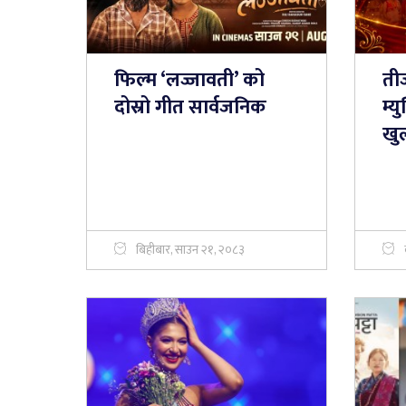
फिल्म ‘लज्जावती’ को
ती
दोस्रो गीत सार्वजनिक
म्
खु
बिहीबार, साउन २१, २०८३