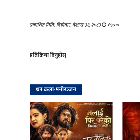
प्रकाशित मिति: बिहीबार, वैशाख ३१, २०८३
१५:००
प्रतिक्रिया दिनुहोस्
थप कला-मनोरञ्‍जन