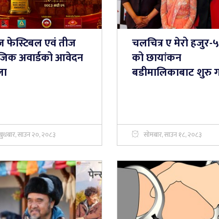
ज फेस्टिबल एवं तीज
चलचित्र ए मेरो हजुर-५
युजिक अवार्डको आवेदन
को छायांकन
ला
बडीमालिकाबाट शुरु गर्
बुधबार, साउन २०, २०८३
सोमबार, साउन १८, २०८३