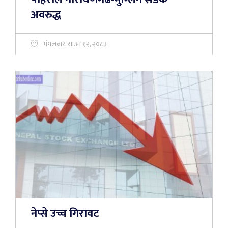
अवरुद्ध
मंगलबार, साउन १२, २०८३
नेप्से उच्च गिरावट