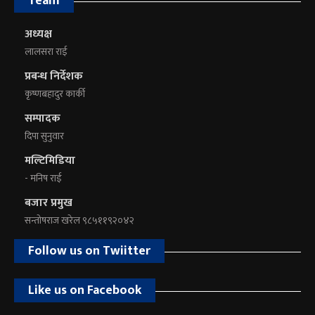
Team
अध्यक्ष
लालसरा राई
प्रबन्ध निर्देशक
कृष्णबहादुर कार्की
सम्पादक
दिपा सुनुवार
मल्टिमिडिया
- मनिष राई
बजार प्रमुख
सन्तोषराज खरेल ९८५११९२०४२
Follow us on Twiitter
Like us on Facebook