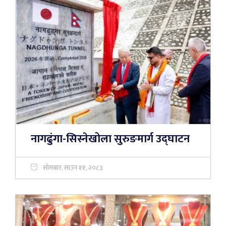
नागढुंगा-सिस्नेखोला सुरुङमार्ग उद्घाटन
सोमबार, साउन ११, २०८३