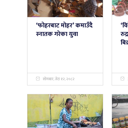
‘फोहरबाट मोहर’ कमाउँदै
‘वि
स्नातक गरेका युवा
रुद
बिक
सोमबार, जेठ १२, २०८२