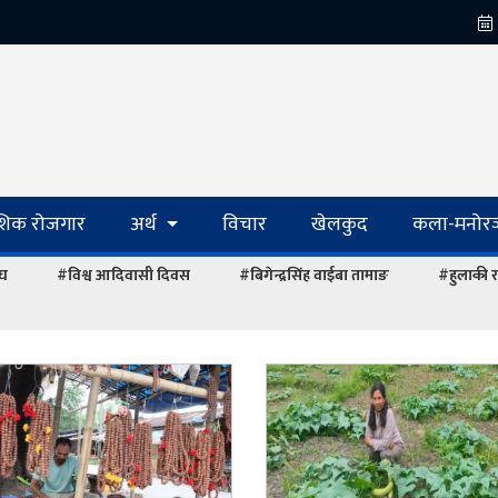
ेशिक रोजगार
अर्थ
विचार
खेलकुद
कला-मनोरञ
ंघ
#विश्व आदिवासी दिवस
#बिगेन्द्रसिंह वाईबा तामाङ
#हुलाकी र