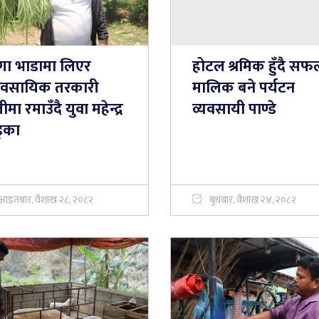
्गा भाडामा लिएर
होटल श्रमिक हुँदै सफ
यावसायिक तरकारी
मालिक बने पर्यटन
ीमा रमाउँदै युवा महेन्द्र
व्यवसायी पाण्डे
्का
आइतबार, वैशाख २८, २०८२
बुधबार, वैशाख २४, २०८२