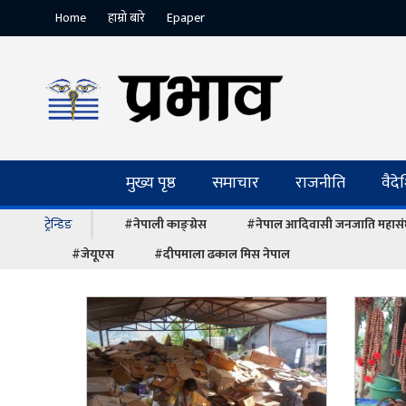
Home
हाम्रो बारे
Epaper
मुख्य पृष्ठ
समाचार
राजनीति
वैद
ट्रेन्डिङ
#नेपाली काङ्ग्रेस
#नेपाल आदिवासी जनजाति महास
#जेयूएस
#दीपमाला ढकाल मिस नेपाल