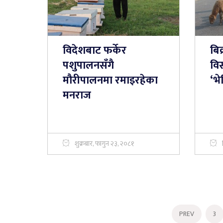
विदेशबाट फर्केर
बि
पशुपालनसँगै
विस
मौरीपालनमा रमाइरहेका
‘भे
मनराज
शुक्रबार, फागुन २३, २०८१
PREV
3