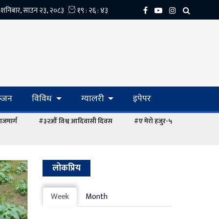
्‍जन
विविध
ग्यालरी
इपेपर
ाजमार्ग
#३२औं विश्व आदिवासी दिवस
#ए मेरो हजुर-५
लोकप्रिय
Week
Month