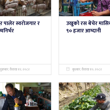
ुर पालेर स्वरोजगार र
उखुको रस बेचेर मास
मनिर्भर
९० हजार आम्दानी
शुक्रबार, वैशाख १२, २०८२
बुधबार, वैशाख १०, २०८२