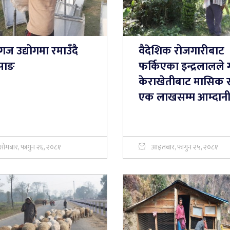
ज उद्योगमा रमाउँदै
वैदेशिक रोजगारीबाट
साङ
फर्किएका इन्द्रलालले 
केराखेतीबाट मासिक र
एक लाखसम्म आम्दान
सोमबार, फागुन २६, २०८१
आइतबार, फागुन २५, २०८१