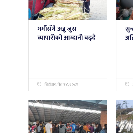
गर्मीसँगै उखु जुस
सु
व्यापारीको आम्दानी बढ्दै
अति
बिहीबार, चैत १४, २०८१