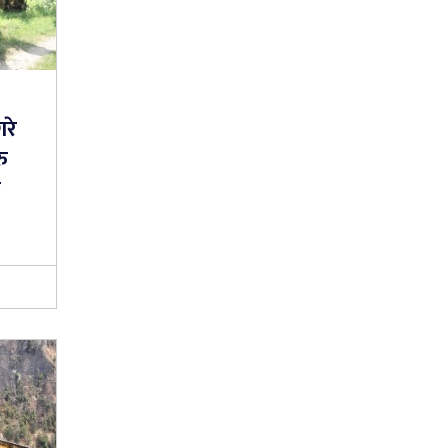
गरे
ु
ी