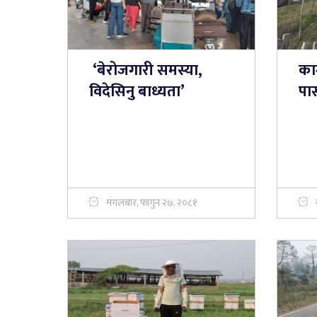
‘बेरोजगारी समस्या,
काग
विदेसिनु बाध्यता’
पा
मंगलबार, फागुन २७, २०८१