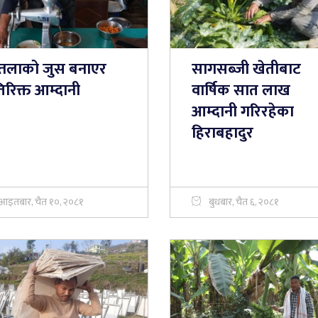
न्तलाको जुस बनाएर
सागसब्जी खेतीबाट
रिक्त आम्दानी
वार्षिक सात लाख
आम्दानी गरिरहेका
हिराबहादुर
आइतबार, चैत १०, २०८१
बुधबार, चैत ६, २०८१