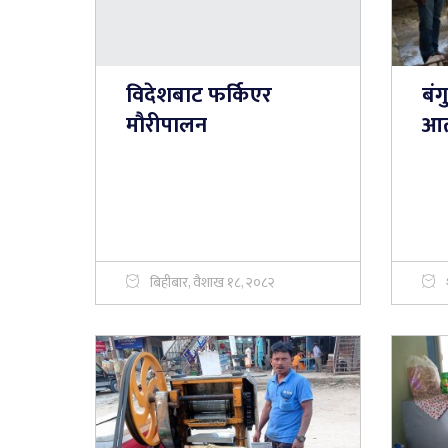
विदेशबाट फर्किएर
बंग
मौरीपालन
आत्
बिहीबार, वैशाख १८, २०८२