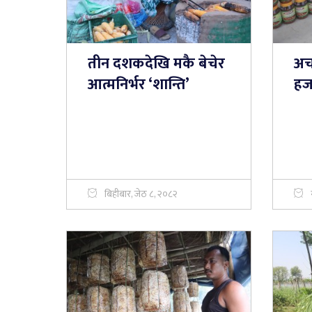
तीन दशकदेखि मकै बेचेर
अच
आत्मनिर्भर ‘शान्ति’
हज
बिहीबार, जेठ ८, २०८२