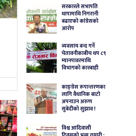
सरकारले सभापति
थापामाथि निगरानी
बढाएको कांग्रेसको
आरोप
व्यवसाय बन्द गर्ने
चेतावनीकाबीच थप ८९
म्यानपावरमाथि
विभागको कारबाही
काङ्ग्रेस रूपान्तरणका
लागि वैधानिक बाटो
अपनाउन अरुण
सुबेदीको सुझाव !
विश्व आदिवासी
दिवसको भव्य तयारी :