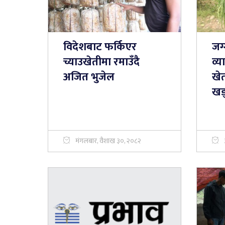
विदेशबाट फर्किएर
जग
च्याउखेतीमा रमाउँदै
व्
अजित भुजेल
खेत
खड
मंगलबार, वैशाख ३०, २०८२