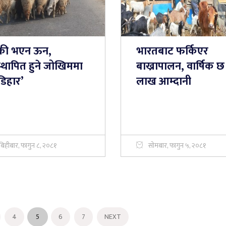
क्री भएन ऊन,
भारतबाट फर्किएर
्थापित हुने जोखिममा
बाख्रापालन, वार्षिक छ
डिहार’
लाख आम्दानी
बिहीबार, फागुन ८, २०८१
सोमबार, फागुन ५, २०८१
4
5
6
7
NEXT