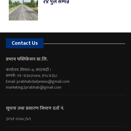
२४ पुल सम्पन्न
Contact Us
प्रभाव पब्लिकेसन प्रा.लि.
कार्यालय: सिफल–७, काठमाडौं ।
सम्पर्क: ०१–४३७३५७७, ४५८४३६८
Email:
prabhabdailynews@gmail.com
marketing2prabhab@gmail.com
सूचना तथा प्रसारण विभाग दर्ता नं.
३२५१-२०७८/७९