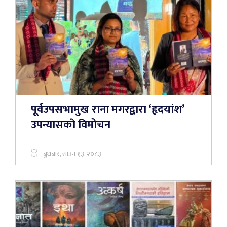
पूर्वउपसभामुख राना मगरद्वारा ‘हृदयांश’
उपन्यासकाे विमोचन
बुधबार, साउन १३, २०८३