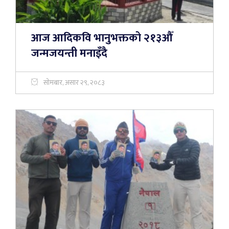
आज आदिकवि भानुभक्तको २१३औँ
जन्मजयन्ती मनाइँदै
सोमबार, असार २९, २०८३