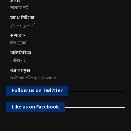
अध्यक्ष
लालसरा राई
प्रबन्ध निर्देशक
कृष्णबहादुर कार्की
सम्पादक
दिपा सुनुवार
मल्टिमिडिया
- मनिष राई
बजार प्रमुख
सन्तोषराज खरेल ९८५११९२०४२
Follow us on Twiitter
Like us on Facebook