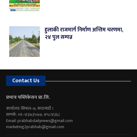
हुलाकी राजमार्ग निर्माण अन्तिम चरणमा,
२४ पुल सम्पन्न
Contact Us
प्रभाव पब्लिकेसन प्रा.लि.
कार्यालय: सिफल–७, काठमाडौं ।
सम्पर्क: ०१–४३७३५७७, ४५८४३६८
Email:
prabhabdailynews@gmail.com
marketing2prabhab@gmail.com