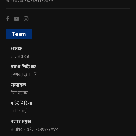
९८५१०००८३४, ९८५११९२०४२
Team
अध्यक्ष
लालसरा राई
प्रबन्ध निर्देशक
कृष्णबहादुर कार्की
सम्पादक
दिपा सुनुवार
मल्टिमिडिया
- मनिष राई
बजार प्रमुख
सन्तोषराज खरेल ९८५११९२०४२