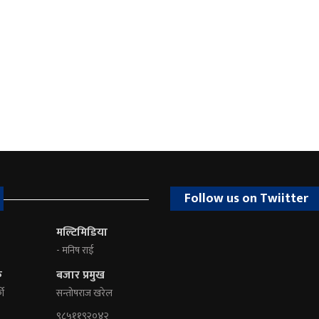
Follow us on Twiitter
मल्टिमिडिया
- मनिष राई
क
बजार प्रमुख
की
सन्तोषराज खरेल
९८५११९२०४२