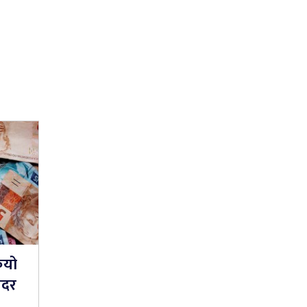
ियो
यदर