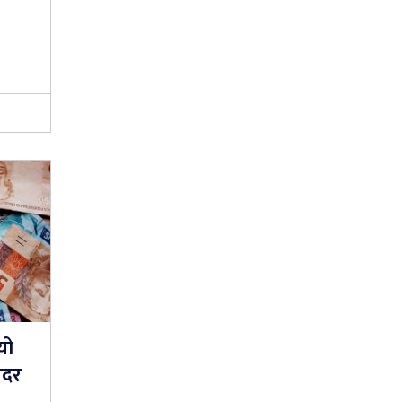
यो
यदर