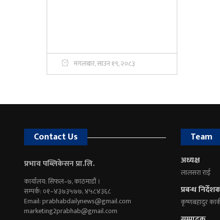
मंगलबार, साउन १९, २०८३
Contact Us
Team
अध्यक्ष
प्रभाव पब्लिकेसन प्रा.लि.
लालसरा राई
कार्यालय: सिफल–७, काठमाडौं ।
प्रबन्ध निर्देश
सम्पर्क: ०१–४३७३५७७, ४५८४३६८
Email:
prabhabdailynews@gmail.com
कृष्णबहादुर कार्
marketing2prabhab@gmail.com
सम्पादक