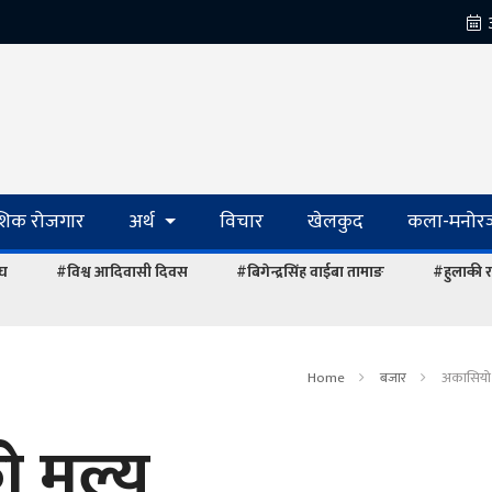
ेशिक रोजगार
अर्थ
विचार
खेलकुद
कला-मनोरञ
ंघ
#विश्व आदिवासी दिवस
#बिगेन्द्रसिंह वाईबा तामाङ
#हुलाकी र
Home
बजार
अकासियो 
 मूल्य