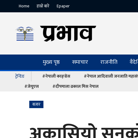
Home
हाम्रो बारे
Epaper
मुख्य पृष्ठ
समाचार
राजनीति
वैद
ट्रेन्डिङ
#नेपाली काङ्ग्रेस
#नेपाल आदिवासी जनजाति महास
#जेयूएस
#दीपमाला ढकाल मिस नेपाल
बजार
अकासियो सुनको