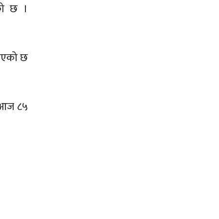
ेको छ ।
नाएको छ
ा आज ८५