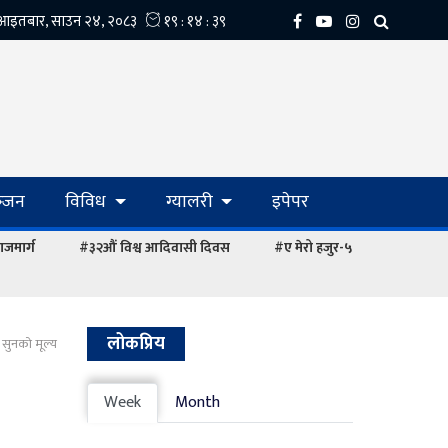
्‍जन
विविध
ग्यालरी
इपेपर
ाजमार्ग
#३२औं विश्व आदिवासी दिवस
#ए मेरो हजुर-५
लोकप्रिय
सुनको मूल्य
Week
Month