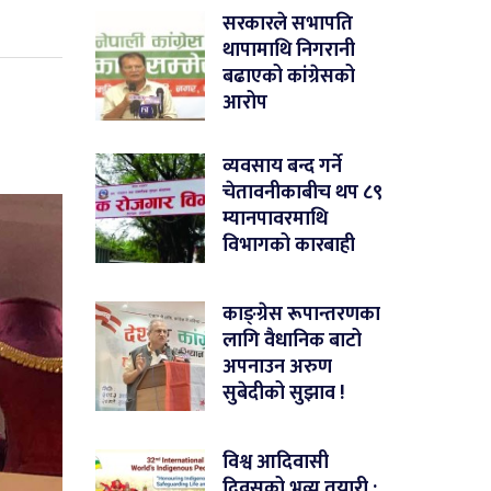
सरकारले सभापति
थापामाथि निगरानी
बढाएको कांग्रेसको
आरोप
व्यवसाय बन्द गर्ने
चेतावनीकाबीच थप ८९
म्यानपावरमाथि
विभागको कारबाही
काङ्ग्रेस रूपान्तरणका
लागि वैधानिक बाटो
अपनाउन अरुण
सुबेदीको सुझाव !
विश्व आदिवासी
दिवसको भव्य तयारी :