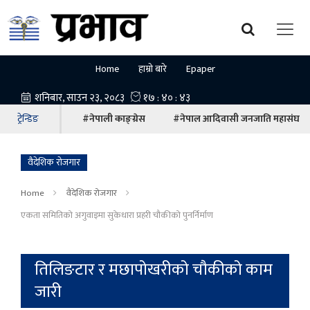
Home
हाम्रो बारे
Epaper
ट्रेन्डिङ
#नेपाली काङ्ग्रेस
#नेपाल आदिवासी जनजाति महासंघ
वैदेशिक रोजगार
Home
वैदेशिक रोजगार
एकता समितिको अगुवाइमा सुकेधारा प्रहरी चौकीको पुनर्निर्माण
तिलिङटार र मछापोखरीको चौकीको काम
जारी