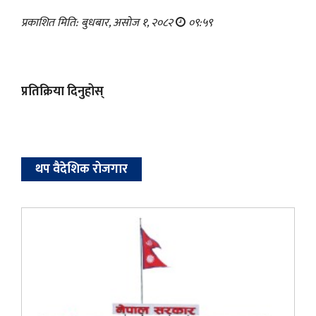
प्रकाशित मिति: बुधबार, असोज १, २०८२
०९:५९
प्रतिक्रिया दिनुहोस्
थप वैदेशिक रोजगार