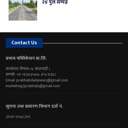
२४ पुल सम्पन्न
Contact Us
प्रभाव पब्लिकेसन प्रा.लि.
कार्यालय: सिफल–७, काठमाडौं ।
सम्पर्क: ०१–४३७३५७७, ४५८४३६८
Email:
prabhabdailynews@gmail.com
marketing2prabhab@gmail.com
सूचना तथा प्रसारण विभाग दर्ता नं.
३२५१-२०७८/७९