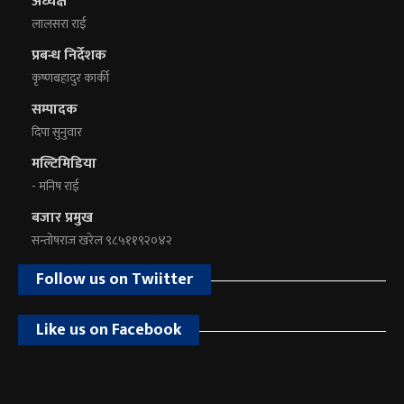
अध्यक्ष
लालसरा राई
प्रबन्ध निर्देशक
कृष्णबहादुर कार्की
सम्पादक
दिपा सुनुवार
मल्टिमिडिया
- मनिष राई
बजार प्रमुख
सन्तोषराज खरेल ९८५११९२०४२
Follow us on Twiitter
Like us on Facebook