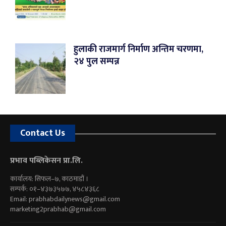
हुलाकी राजमार्ग निर्माण अन्तिम चरणमा,
२४ पुल सम्पन्न
Contact Us
प्रभाव पब्लिकेसन प्रा.लि.
कार्यालय: सिफल–७, काठमाडौं ।
सम्पर्क: ०१–४३७३५७७, ४५८४३६८
Email:
prabhabdailynews@gmail.com
marketing2prabhab@gmail.com