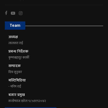
Team
अध्यक्ष
लालसरा राई
प्रबन्ध निर्देशक
कृष्णबहादुर कार्की
सम्पादक
दिपा सुनुवार
मल्टिमिडिया
- मनिष राई
बजार प्रमुख
सन्तोषराज खरेल ९८५११९२०४२