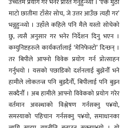
उच्चतम प्रयोग गर भनेर प्रेरित गर्नुहुन्थ्यो । ‘एक मुठी
माटो छातीमा टाँसेर सोच, जे उत्तर आउँछ त्यही गर’
भन्नुहुन्थ्यो । उहाँले कहिले पनि मैले यस्तो सोचेको
छु, त्यसै अनुसार गर भनेर निर्देशन दिनु भएन ।
कम्युनिष्टहरुले कार्यकर्तालाई ‘मेनिफेस्टो’ दिन्छन् ।
तर बिपीले आफ्नो विवेक प्रयोग गर्न प्रोत्साहन
गर्नुभयो । यसको पछाडिको दर्शनलाई बुझेनौँ भने
हामीले लोकतन्त्र पनि बुझ्दैनौँ, बिपीलाई पनि बुझ्न
सक्दैनौँ । अब हामीले आफ्नो विवेकको प्रयोग गरेर
वर्तमान अवस्थाको विश्लेषण गर्नसक्नु प¥यो,
समस्याको पहिचान गर्नसक्नु प¥यो, समाधानका
लागि साझा रणनीति बनाउन सक्नुप¥यो । यो