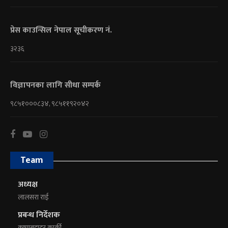
प्रेस काउन्सिल नेपाल सूचीकरण नं.
३२३६
विज्ञापनका लागि सीधा सम्पर्क
९८५१०००८३४, ९८५११९२०४२
Team
अध्यक्ष
लालसरा राई
प्रबन्ध निर्देशक
कृष्णबहादुर कार्की