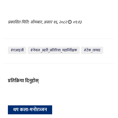
प्रकाशित मिति: सोमबार, असार १६, २०८२
०९:१३
#एआइजी
#नेपाल _प्रहरी_अतिरिक्त_महानिरीक्षक
#टेक_तामाङ
प्रतिक्रिया दिनुहोस्
थप कला-मनोरञ्‍जन