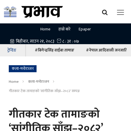
Home
हाम्रो बारे
Epaper
ट्रेन्डिङ
#बिगेन्द्रसिंह वाईबा तामाङ
#नेपाल आदिवासी जनजाति म
कला-मनोरञ्‍जन
Home
कला-मनोरञ्‍जन
गीतकार टेक तामाङको ‘सांगीतिक साँझ–२०८२’ सम्पन्न
गीतकार टेक तामाङको
‘सांगीतिक साँझ–२०८२’