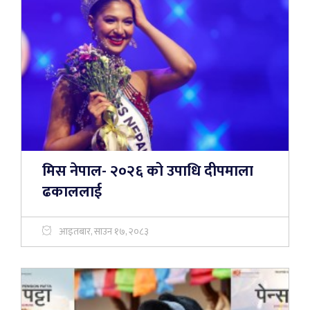
मिस नेपाल- २०२६ को उपाधि दीपमाला
ढकाललाई
आइतबार, साउन १७, २०८३