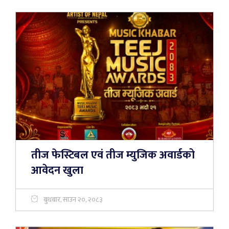
तीज फेस्टिबल एवं तीज म्युजिक अवार्डको
आवेदन खुला
बुधबार, साउन २०, २०८३