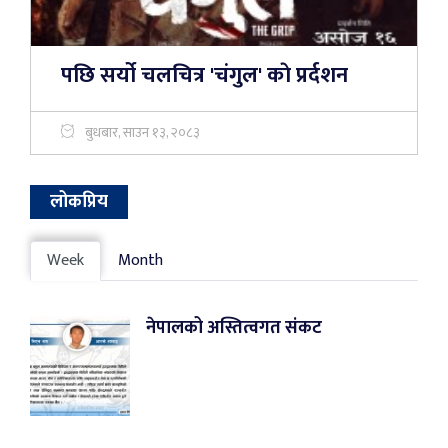
पछि सर्यो चलचित्र 'चंगुल' काे प्रर्दशन
बुधबार, साउन १३, २०८३
लोकप्रिय
Week
Month
नेपालको अस्तित्वगत संकट