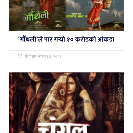
‘गौँथली’ले पार गर्‍यो १० करोडको आंकडा
बिहीबार, साउन १४, २०८३