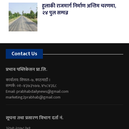
हुलाकी राजमार्ग निर्माण अन्तिम चरणमा,
२४ पुल सम्पन्न
Contact Us
प्रभाव पब्लिकेसन प्रा.लि.
कार्यालय: सिफल–७, काठमाडौं ।
सम्पर्क: ०१–४३७३५७७, ४५८४३६८
Email:
prabhabdailynews@gmail.com
marketing2prabhab@gmail.com
सूचना तथा प्रसारण विभाग दर्ता नं.
३२५१-२०७८/७९