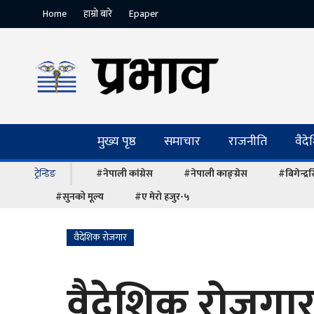
Home
हाम्रो बारे
Epaper
मुख्य पृष्ठ
समाचार
राजनीति
वैद
ट्रेन्डिङ
#नेपाली कांग्रेस
#नेपाली काङ्ग्रेस
#बिगेन्द्
#सुनको मूल्य
#ए मेरो हजुर-५
वैदेशिक रोजगार
वैदेशिक रोजगा