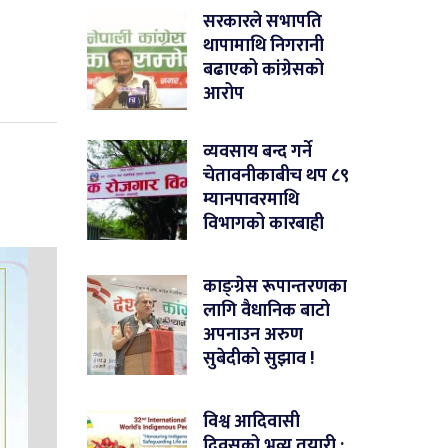
सरकारले सभापति
थापामाथि निगरानी
बढाएको कांग्रेसको
आरोप
व्यवसाय बन्द गर्ने
चेतावनीकाबीच थप ८९
म्यानपावरमाथि
विभागको कारबाही
काङ्ग्रेस रूपान्तरणका
लागि वैधानिक बाटो
अपनाउन अरुण
सुबेदीको सुझाव !
विश्व आदिवासी
दिवसको भव्य तयारी :