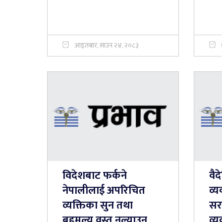
आइतबार, साउन २४, २०८३
विदेशबाट फर्कने
वै
नेपालीलाई अपरिचित
व्
व्यक्तिका सुन तथा
सर
बहुमूल्य वस्तु नल्याउन
व्य