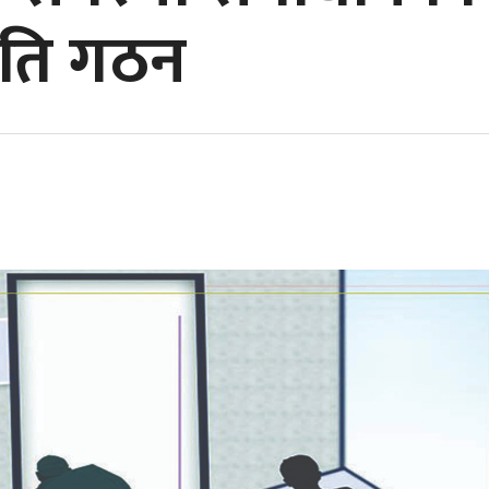
िति गठन