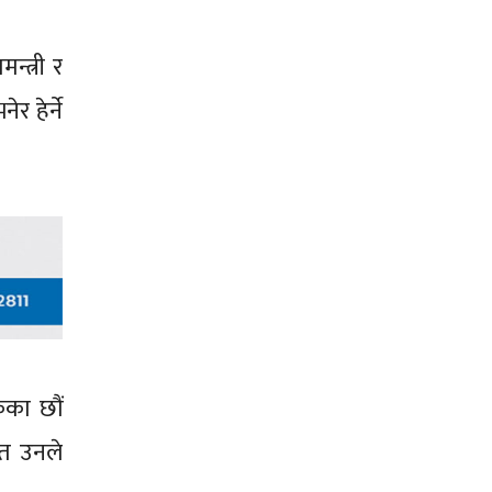
्त्री र
 हेर्ने
ेका छौं
ेत उनले