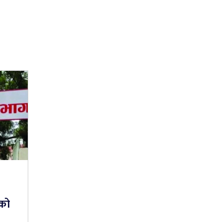
९
गको