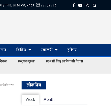
्‍जन
विविध
ग्यालरी
इपेपर
 दिवस
#सुधन गुरुङ
#३२औं विश्व आदिवासी दिवस
लोकप्रिय
न समिति गठन
Week
Month