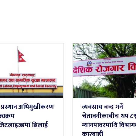
्व प्रस्थान अभिमुखीकरण
व्यवसाय बन्द गर्ने
्यक्रम
चेतावनीकाबीच थप ८
जिटलाइज्डमा ढिलाई
म्यानपावरमाथि विभा
कारबाही