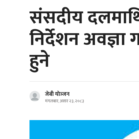
संसदीय दलमाथि
निर्देशन अवज्ञा 
हुने
जेबी याेञ्‍जन
मंगलबार, असार २३, २०८३