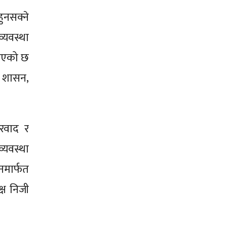
हुनसक्ने
्यवस्था
रिएको छ
ो शासन,
ारवाद र
व्यवस्था
चनमार्फत
क्ष निजी