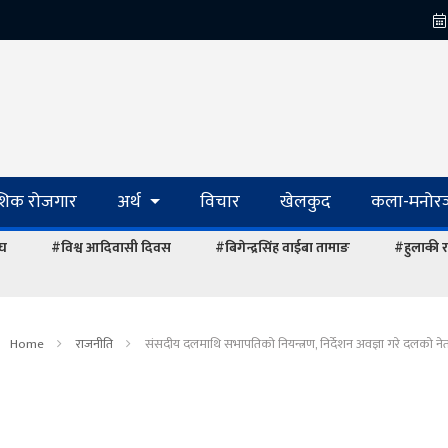
ेशिक रोजगार
अर्थ
विचार
खेलकुद
कला-मनोरञ
ंघ
#विश्व आदिवासी दिवस
#बिगेन्द्रसिंह वाईबा तामाङ
#हुलाकी र
Home
राजनीति
संसदीय दलमाथि सभापतिको नियन्त्रण, निर्देशन अवज्ञा गरे दलको नेता