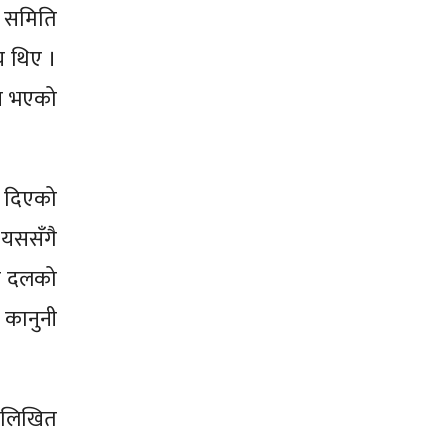
न समिति
य थिए ।
दन भएको
े दिएको
’ यससँगै
घि दलको
ट कानुनी
‘लिखित