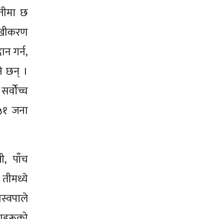
्तीमा छ
मुखीकरण
ान गर्न,
े छन् ।
्वोेच्च
 ५१ जना
, पाँच
 तीमध्ये
स्वपाले
ताहरूको