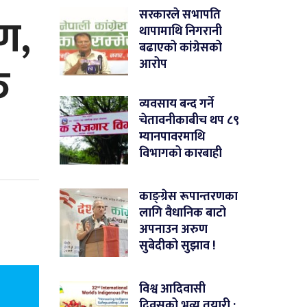
ण,
सरकारले सभापति
थापामाथि निगरानी
बढाएको कांग्रेसको
त
आरोप
व्यवसाय बन्द गर्ने
चेतावनीकाबीच थप ८९
म्यानपावरमाथि
विभागको कारबाही
काङ्ग्रेस रूपान्तरणका
लागि वैधानिक बाटो
अपनाउन अरुण
सुबेदीको सुझाव !
विश्व आदिवासी
दिवसको भव्य तयारी :