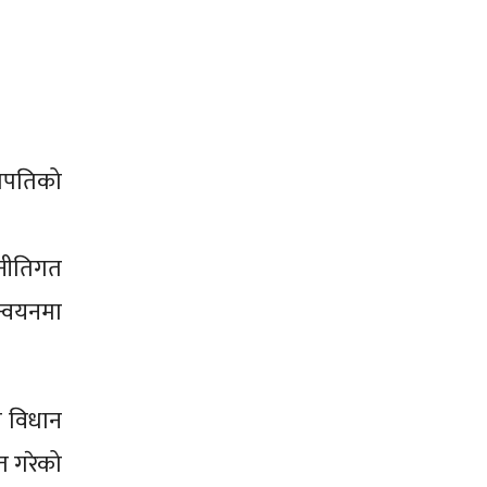
भापतिको
 नीतिगत
ान्वयनमा
त विधान
त गरेको