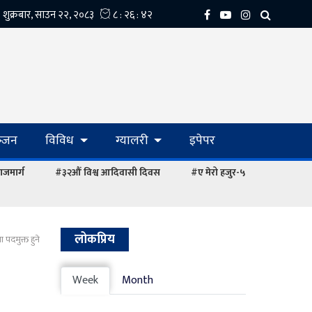
्‍जन
विविध
ग्यालरी
इपेपर
ाजमार्ग
#३२औं विश्व आदिवासी दिवस
#ए मेरो हजुर-५
लोकप्रिय
 पदमुक्त हुने
Week
Month