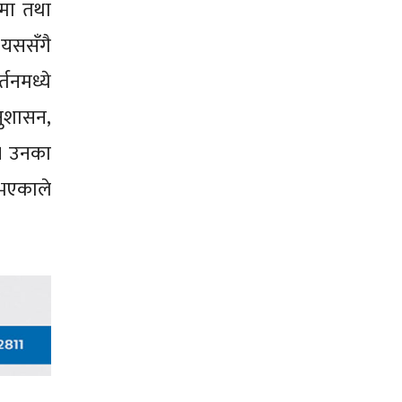
एमा तथा
 यससँगै
तनमध्ये
नुशासन,
। उनका
 भएकाले