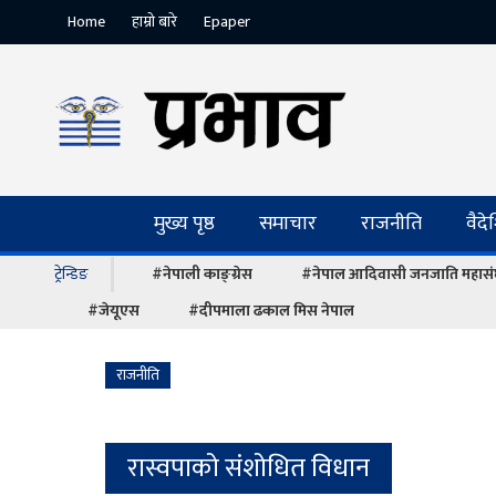
Home
हाम्रो बारे
Epaper
मुख्य पृष्ठ
समाचार
राजनीति
वैद
ट्रेन्डिङ
#नेपाली काङ्ग्रेस
#नेपाल आदिवासी जनजाति महास
#जेयूएस
#दीपमाला ढकाल मिस नेपाल
राजनीति
रास्वपाको संशोधित विधान