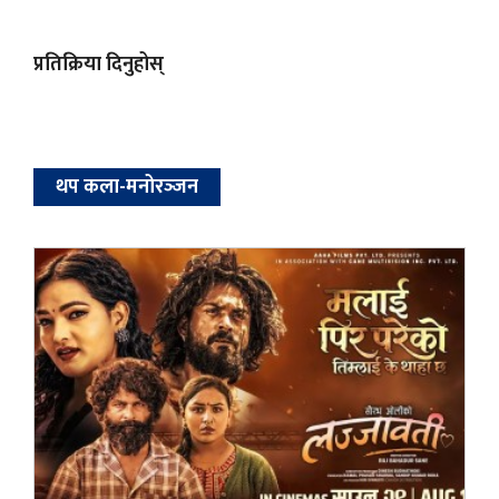
प्रतिक्रिया दिनुहोस्
थप कला-मनोरञ्‍जन