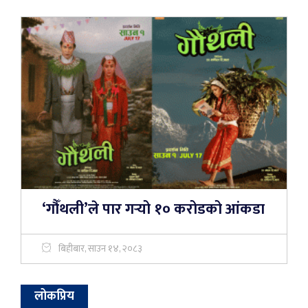
‘गौँथली’ले पार गर्‍यो १० करोडको आंकडा
बिहीबार, साउन १४, २०८३
लोकप्रिय