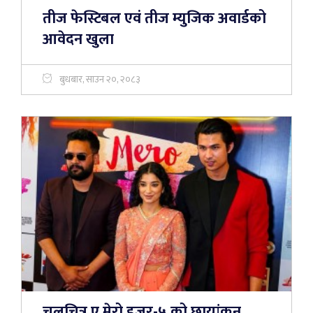
तीज फेस्टिबल एवं तीज म्युजिक अवार्डको
आवेदन खुला
बुधबार, साउन २०, २०८३
चलचित्र ए मेरो हजुर-५ को छायांकन