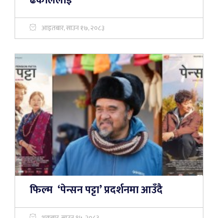
ढकाललाई
आइतबार, साउन १७, २०८३
फिल्म ‘पेन्सन पट्टा’ प्रदर्शनमा आउँदै
शुक्रबार, साउन १५, २०८३