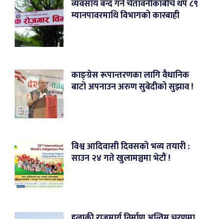
व्यवसाय बन्द गर्ने चेतावनीकाबीच थप ८९
म्यानपावरमाथि विभागको कारबाही
काङ्ग्रेस रूपान्तरणका लागि वैधानिक
बाटो अपनाउन अरुण सुबेदीको सुझाव !
विश्व आदिवासी दिवसको भव्य तयारी :
साउन २४ गते खुलामञ्चमा भेटौं !
हुलाकी राजमार्ग निर्माण अन्तिम चरणमा,