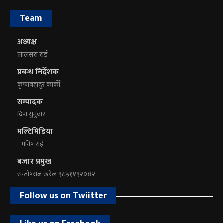
Team
अध्यक्ष
लालसरा राई
प्रबन्ध निर्देशक
कृष्णबहादुर कार्की
सम्पादक
दिपा सुनुवार
मल्टिमिडिया
- मनिष राई
बजार प्रमुख
सन्तोषराज खरेल ९८५११९२०४२
Follow us on Twiitter