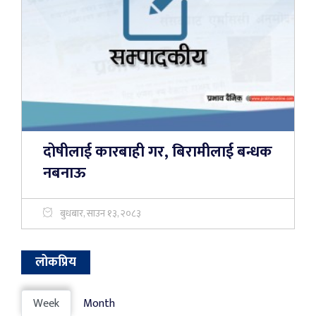
दोषीलाई कारबाही गर, बिरामीलाई बन्धक
नबनाऊ
बुधबार, साउन १३, २०८३
लोकप्रिय
Week
Month