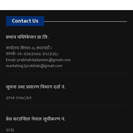
Contact Us
प्रभाव पब्लिकेसन प्रा.लि.
कार्यालय: सिफल–७, काठमाडौं ।
सम्पर्क: ०१–४३७३५७७, ४५८४३६८
Email:
prabhabdailynews@gmail.com
marketing2prabhab@gmail.com
सूचना तथा प्रसारण विभाग दर्ता नं.
३२५१-२०७८/७९
प्रेस काउन्सिल नेपाल सूचीकरण नं.
३२३६