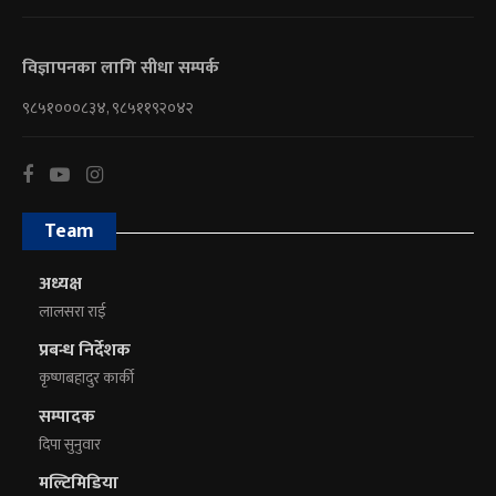
विज्ञापनका लागि सीधा सम्पर्क
९८५१०००८३४, ९८५११९२०४२
Team
अध्यक्ष
लालसरा राई
प्रबन्ध निर्देशक
कृष्णबहादुर कार्की
सम्पादक
दिपा सुनुवार
मल्टिमिडिया