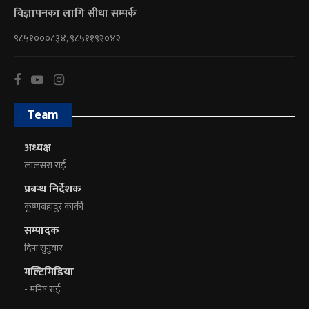
विज्ञापनका लागि सीधा सम्पर्क
९८५१०००८३४, ९८५११९२०४२
Team
अध्यक्ष
लालसरा राई
प्रबन्ध निर्देशक
कृष्णबहादुर कार्की
सम्पादक
दिपा सुनुवार
मल्टिमिडिया
- मनिष राई