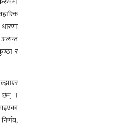
िकरूपमा
ावहारिक
ा धारणा
 अत्यन्त
ुण्ठा र
अल्झाएर
ा छन् ।
ैलाइएका
 निर्णय,
।