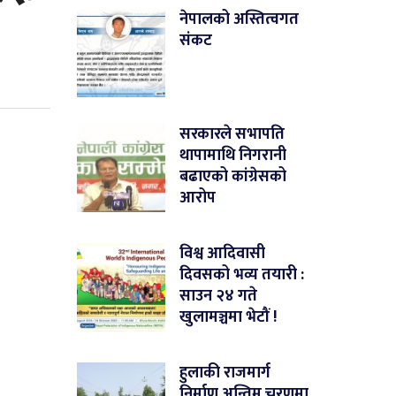
नेपालको अस्तित्वगत
संकट
सरकारले सभापति
थापामाथि निगरानी
बढाएको कांग्रेसको
आरोप
विश्व आदिवासी
दिवसको भव्य तयारी :
साउन २४ गते
खुलामञ्चमा भेटौं !
हुलाकी राजमार्ग
निर्माण अन्तिम चरणमा,