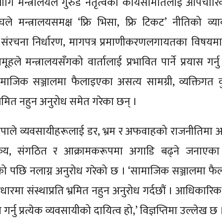
ागि मन्त्रालयले गुरुड नेतृत्वको कार्यसमितिलाई औपचार
 मन्त्रालयसमक्ष ‘फ्रि भिसा, फ्रि टिकट’ नीतिको व्य
संरचना निर्धारण, मागपत्र प्रमाणीकरणलगायतका विषयम
े मन्त्रालयसँगको वार्तालाई प्रभावित पार्ने प्रयास गर्नु
ामाजिक सञ्जालमा फैलाइएका असत्य सामग्री, व्यक्तिगत क
ि भ्रमित नहुन अनुरोध समेत गरेका छन् ।
पाले व्यवसायीहरूलाई डर, भ्रम र अफवाहको राजनीतिमा 
ध सक्रिय, संगठित र आक्रामकरूपमा अगाडि बढ्ने जनाएक
को पछि नलाग्न अनुरोध गरेको छ । ‘सामाजिक सञ्जालमा फ
ा आधारमा संस्थाप्रति भ्रमित नहुन अनुरोध गर्दछौं । आधिकारिक
गर्नु प्रत्येक व्यवसायीको दायित्व हो,’ विज्ञप्तिमा उल्लेख छ 