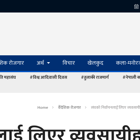
ेशिक रोजगार
अर्थ
विचार
खेलकुद
कला-मनोरञ
ि महासंघ
#विश्व आदिवासी दिवस
#हुलाकी राजमार्ग
#नेपाली का
Home
वैदेशिक रोजगार
संघको निर्वाचनलाई लिएर व्यवसाय
लाई लिएर व्यवसायीह