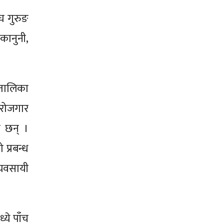
घ गुरुङ
कानुनी,
यतालिका
 रोजगार
ा छन् ।
प्रबन्ध
्यवसायी
ये पाँच