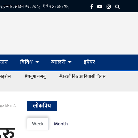
्‍जन
विविध
ग्यालरी
इपेपर
ङ्ग्रेस
#धनुषा कर्फ्यु
#३२औं विश्व आदिवासी दिवस
लोकप्रिय
ीहरु विभाजित
रु
Week
Month