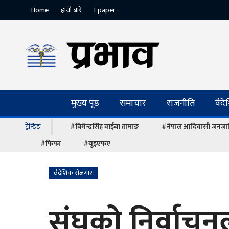
Home
हाम्रो बारे
Epaper
मुख्य पृष्ठ
समाचार
राजनीति
वैद
ट्रेन्डिङ
#बिगेन्द्रसिंह वाईबा तामाङ
#नेपाल आदिवासी जनजात
#फिफा
#युइएफए
वैदेशिक रोजगार
संघको निर्वाचन