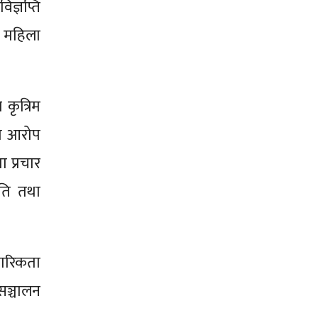
िज्ञप्ति
र महिला
 कृत्रिम
ेको आरोप
 प्रचार
िति तथा
कारिकता
सञ्चालन