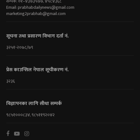
सम्पर्क: ०१–४३७३५७७, ४५८४३६८
Email:
prabhabdailynews@gmail.com
marketing2prabhab@gmail.com
सूचना तथा प्रसारण विभाग दर्ता नं.
३२५१-२०७८/७९
प्रेस काउन्सिल नेपाल सूचीकरण नं.
३२३६
विज्ञापनका लागि सीधा सम्पर्क
९८५१०००८३४, ९८५११९२०४२