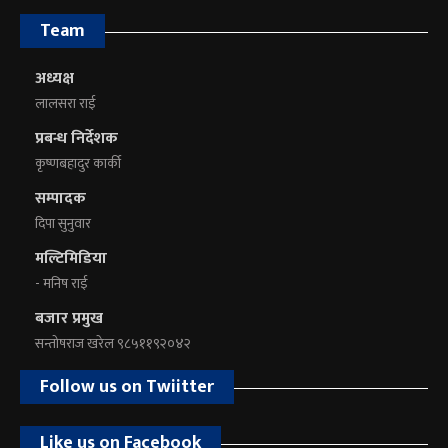
Team
अध्यक्ष
लालसरा राई
प्रबन्ध निर्देशक
कृष्णबहादुर कार्की
सम्पादक
दिपा सुनुवार
मल्टिमिडिया
- मनिष राई
बजार प्रमुख
सन्तोषराज खरेल ९८५११९२०४२
Follow us on Twiitter
Like us on Facebook