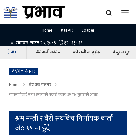
Home
हाम्रो बारे
Epaper
ट्रेन्डिङ
#नेपाली कांग्रेस
#नेपाली काङ्ग्रेस
#सुधन गुरुङ
वैदेशिक रोजगार
Home
वैदेशिक रोजगार
व्यवसायीलाई भ्रम र हल्लाको पछाडी नलाग्न अध्यक्ष गुरुङको आग्रह
श्रम मन्त्री र बैरो संघबिच निर्णायक बार्ता
जेठ १९ मा हुँदै