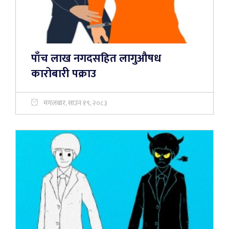
पाँच लाख नगदसहित लागुऔषध
कारोबारी पक्राउ
मंगलबार, साउन १९, २०८३