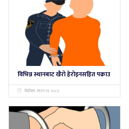
विभिन्न स्थानबाट खैरो हेरोइनसहित पक्राउ
बिहीबार, साउन २१, २०८३