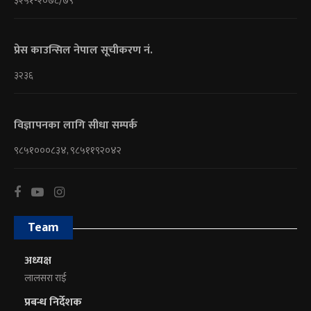
३२५१-२०७८/७९
प्रेस काउन्सिल नेपाल सूचीकरण नं.
३२३६
विज्ञापनका लागि सीधा सम्पर्क
९८५१०००८३४, ९८५११९२०४२
Team
अध्यक्ष
लालसरा राई
प्रबन्ध निर्देशक