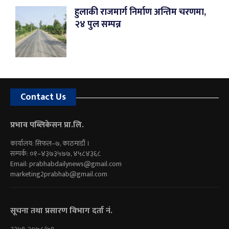
हुलाकी राजमार्ग निर्माण अन्तिम चरणमा,
२४ पुल सम्पन्न
Contact Us
प्रभाव पब्लिकेसन प्रा.लि.
कार्यालय: सिफल–७, काठमाडौं ।
सम्पर्क: ०१–४३७३५७७, ४५८४३६८
Email:
prabhabdailynews@gmail.com
marketing2prabhab@gmail.com
सूचना तथा प्रसारण विभाग दर्ता नं.