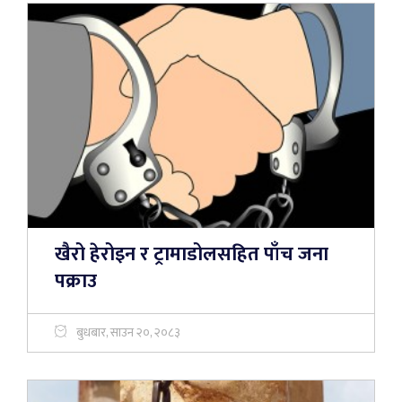
खैरो हेरोइन र ट्रामाडोलसहित पाँच जना
पक्राउ
बुधबार, साउन २०, २०८३