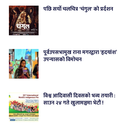
पछि सर्यो चलचित्र 'चंगुल' काे प्रर्दशन
पूर्वउपसभामुख राना मगरद्वारा ‘हृदयांश’
उपन्यासकाे विमोचन
विश्व आदिवासी दिवसको भव्य तयारी :
साउन २४ गते खुलामञ्चमा भेटौं !