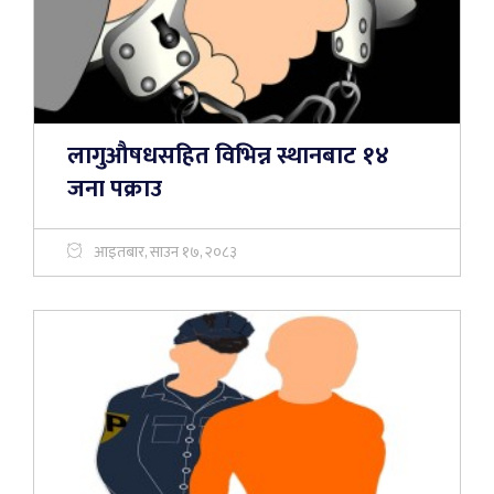
लागुऔषधसहित विभिन्न स्थानबाट १४
जना पक्राउ
आइतबार, साउन १७, २०८३