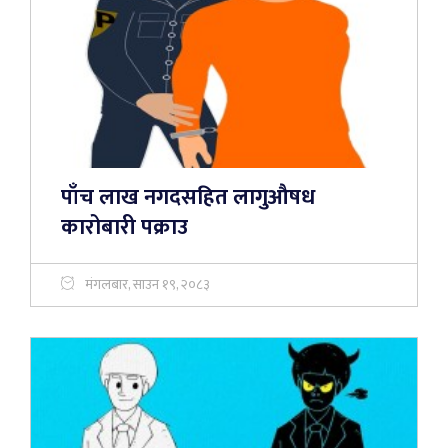
पाँच लाख नगदसहित लागुऔषध
कारोबारी पक्राउ
मंगलबार, साउन १९, २०८३