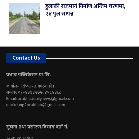
हुलाकी राजमार्ग निर्माण अन्तिम चरणमा,
२४ पुल सम्पन्न
Contact Us
प्रभाव पब्लिकेसन प्रा.लि.
कार्यालय: सिफल–७, काठमाडौं ।
सम्पर्क: ०१–४३७३५७७, ४५८४३६८
Email:
prabhabdailynews@gmail.com
marketing2prabhab@gmail.com
सूचना तथा प्रसारण विभाग दर्ता नं.
३२५१-२०७८/७९