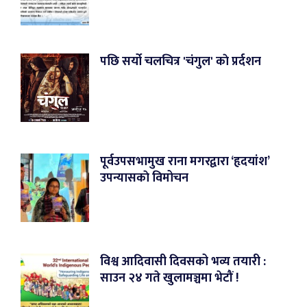
पछि सर्यो चलचित्र 'चंगुल' काे प्रर्दशन
पूर्वउपसभामुख राना मगरद्वारा ‘हृदयांश’
उपन्यासकाे विमोचन
विश्व आदिवासी दिवसको भव्य तयारी :
साउन २४ गते खुलामञ्चमा भेटौं !