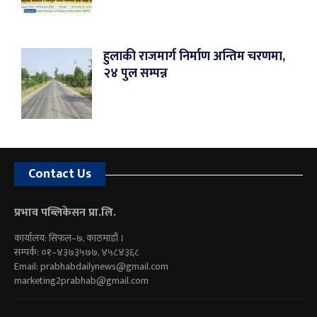
हुलाकी राजमार्ग निर्माण अन्तिम चरणमा,
२४ पुल सम्पन्न
Contact Us
प्रभाव पब्लिकेसन प्रा.लि.
कार्यालय: सिफल–७, काठमाडौं ।
सम्पर्क: ०१–४३७३५७७, ४५८४३६८
Email:
prabhabdailynews@gmail.com
marketing2prabhab@gmail.com