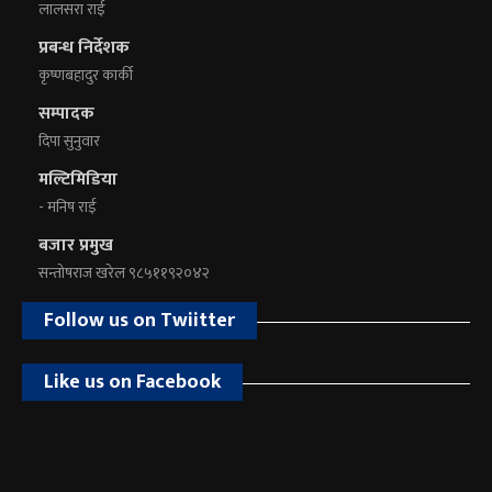
लालसरा राई
प्रबन्ध निर्देशक
कृष्णबहादुर कार्की
सम्पादक
दिपा सुनुवार
मल्टिमिडिया
- मनिष राई
बजार प्रमुख
सन्तोषराज खरेल ९८५११९२०४२
Follow us on Twiitter
Like us on Facebook