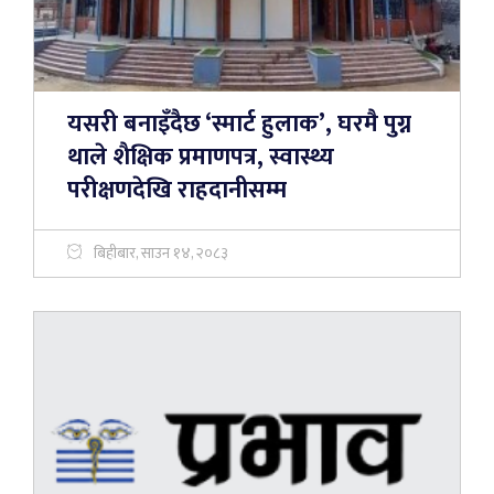
यसरी बनाइँदैछ ‘स्मार्ट हुलाक’, घरमै पुग्न
थाले शैक्षिक प्रमाणपत्र, स्वास्थ्य
परीक्षणदेखि राहदानीसम्म
बिहीबार, साउन १४, २०८३