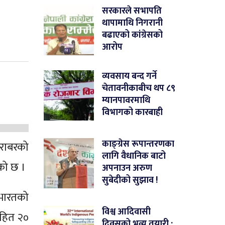
सरकारले सभापति
थापामाथि निगरानी
बढाएको कांग्रेसको
आरोप
व्यवसाय बन्द गर्ने
चेतावनीकाबीच थप ८९
म्यानपावरमाथि
विभागको कारबाही
काङ्ग्रेस रूपान्तरणका
बराबरको
लागि वैधानिक बाटो
को छ ।
अपनाउन अरुण
सुबेदीको सुझाव !
 भारतको
विश्व आदिवासी
सहित २०
दिवसको भव्य तयारी :