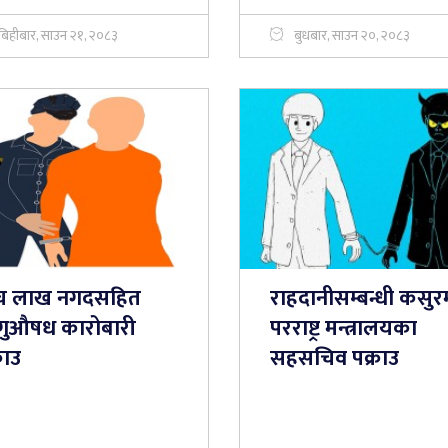
बिहीबार, साउन २१, २०८३
बुधबार, साउन २०, २०८३
ँच लाख नगदसहित
राहदानीसम्बन्धी कसुर
गुऔषध कारोबारी
परराष्ट्र मन्त्रालयका
राउ
सहसचिव पक्राउ