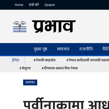
Home
हाम्रो बारे
Epaper
मुख्य पृष्ठ
समाचार
राजनीति
वैद
ट्रेन्डिङ
#नेपाली काङ्ग्रेस
#नेपाल आदिवासी जनजाति महास
#जेयूएस
#दीपमाला ढकाल मिस नेपाल
समाचार
पूर्वीनाकामा आ