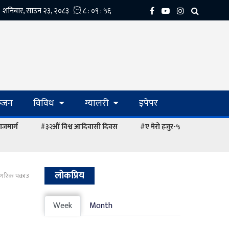
्‍जन
विविध
ग्यालरी
इपेपर
ाजमार्ग
#३२औं विश्व आदिवासी दिवस
#ए मेरो हजुर-५
लोकप्रिय
ागरिक पक्राउ
Week
Month