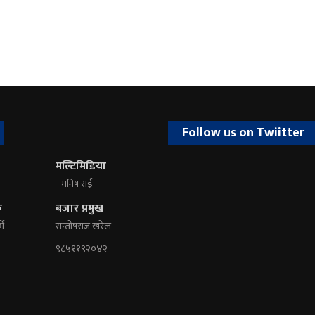
Follow us on Twiitter
मल्टिमिडिया
- मनिष राई
क
बजार प्रमुख
की
सन्तोषराज खरेल
९८५११९२०४२