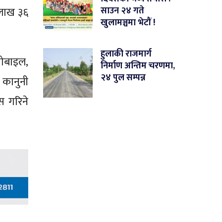
 लाख ३६
साउन २४ गते
खुलामञ्चमा भेटौं !
हुलाकी राजमार्ग
ोबाइल,
निर्माण अन्तिम चरणमा,
२४ पुल सम्पन्न
 कानुनी
स गरिने