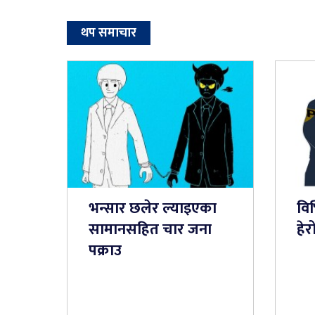
थप समाचार
भन्सार छलेर ल्याइएका
विभ
सामानसहित चार जना
हे
पक्राउ