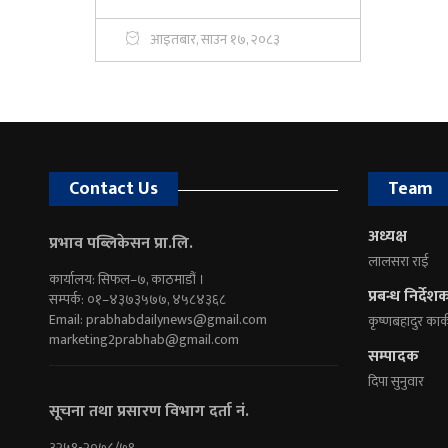
आइतबार, साउन १७, २०८३
Contact Us
Team
अध्यक्ष
प्रभाव पब्लिकेसन प्रा.लि.
लालसरा राई
कार्यालय: सिफल–७, काठमाडौं ।
प्रबन्ध निर्देश
सम्पर्क: ०१–४३७३५७७, ४५८४३६८
Email:
prabhabdailynews@gmail.com
कृष्णबहादुर कार्
marketing2prabhab@gmail.com
सम्पादक
दिपा सुनुवार
सूचना तथा प्रसारण विभाग दर्ता नं.
३२५१-२०७८/७९