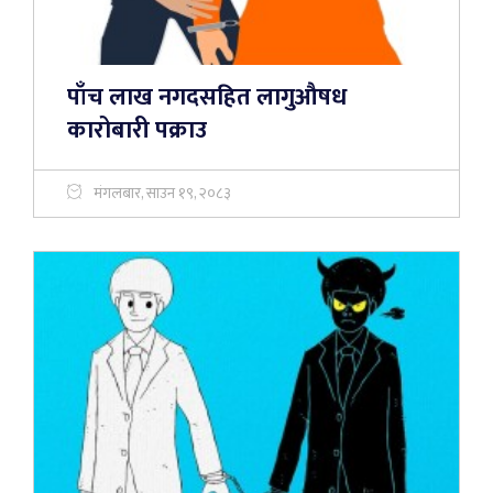
पाँच लाख नगदसहित लागुऔषध
कारोबारी पक्राउ
मंगलबार, साउन १९, २०८३