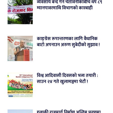
व्यवसाय बन्द गर्ने चेतावनीकाबीच थप ८९
म्यानपावरमाथि विभागको कारबाही
काङ्ग्रेस रूपान्तरणका लागि वैधानिक
बाटो अपनाउन अरुण सुबेदीको सुझाव !
विश्व आदिवासी दिवसको भव्य तयारी :
साउन २४ गते खुलामञ्चमा भेटौं !
हुलाकी राजमार्ग निर्माण अन्तिम चरणमा,