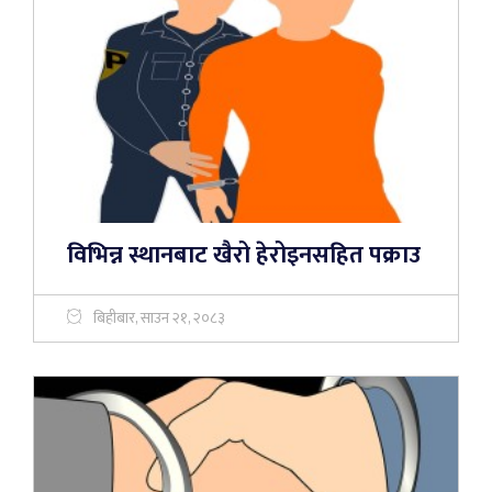
विभिन्न स्थानबाट खैरो हेरोइनसहित पक्राउ
बिहीबार, साउन २१, २०८३