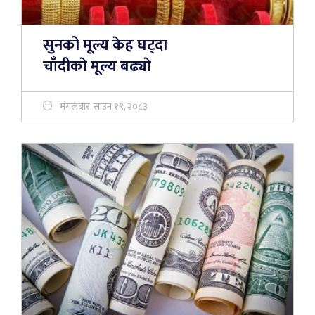
सुनको मूल्य केह घट्दा
चाँदीकाे मूल्य बढ्याे
मंगलबार, साउन १९, २०८३