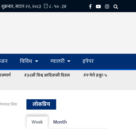
्‍जन
विविध
ग्यालरी
इपेपर
ाजमार्ग
#३२औं विश्व आदिवासी दिवस
#ए मेरो हजुर-५
लोकप्रिय
निमयदर स्थिर
Week
Month