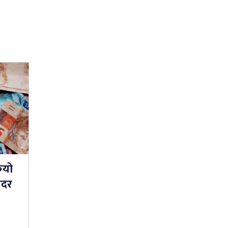
ियो
यदर