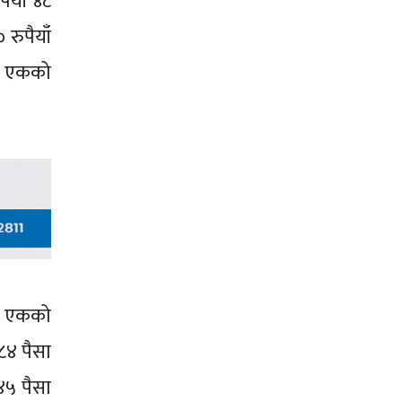
ैयाँ ४८
रुपैयाँ
नर एकको
ार एकको
८४ पैसा
४५ पैसा