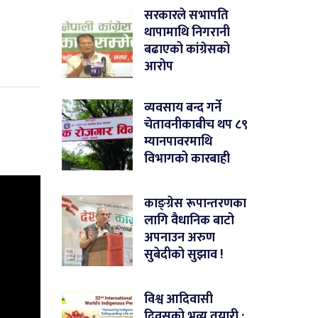
सरकारले सभापति
थापामाथि निगरानी
बढाएको कांग्रेसको
आरोप
व्यवसाय बन्द गर्ने
चेतावनीकाबीच थप ८९
म्यानपावरमाथि
विभागको कारबाही
काङ्ग्रेस रूपान्तरणका
लागि वैधानिक बाटो
अपनाउन अरुण
सुबेदीको सुझाव !
विश्व आदिवासी
दिवसको भव्य तयारी :