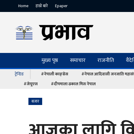
Home
हाम्रो बारे
Epaper
मुख्य पृष्ठ
समाचार
राजनीति
वैद
ट्रेन्डिङ
#नेपाली काङ्ग्रेस
#नेपाल आदिवासी जनजाति महास
#जेयूएस
#दीपमाला ढकाल मिस नेपाल
बजार
आजका लागि विदे