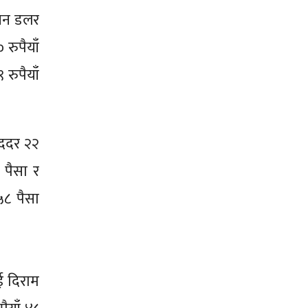
ियन डलर
रुपैयाँ
 रुपैयाँ
िददर २२
 पैसा र
५८ पैसा
एई दिराम