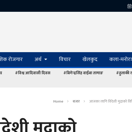
ेशिक रोजगार
अर्थ
विचार
खेलकुद
कला-मनोरञ
ंघ
#विश्व आदिवासी दिवस
#बिगेन्द्रसिंह वाईबा तामाङ
#हुलाकी र
Home
बजार
आजका लागि विदेशी मुद्राको वि
शी मुद्राको