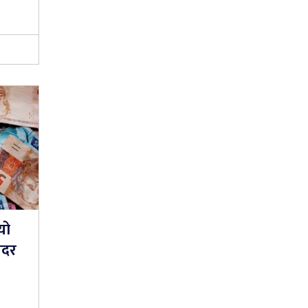
यो
यदर