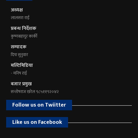
अध्यक्ष
लालसरा राई
प्रबन्ध निर्देशक
कृष्णबहादुर कार्की
सम्पादक
दिपा सुनुवार
मल्टिमिडिया
- मनिष राई
बजार प्रमुख
सन्तोषराज खरेल ९८५११९२०४२
Follow us on Twiitter
Like us on Facebook