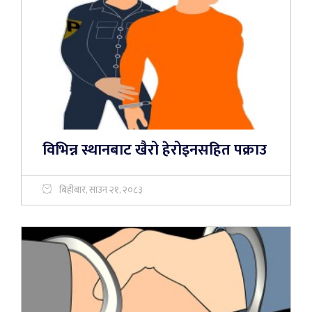
विभिन्न स्थानबाट खैरो हेरोइनसहित पक्राउ
बिहीबार, साउन २१, २०८३