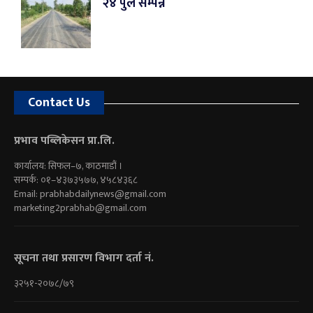
२४ पुल सम्पन्न
Contact Us
प्रभाव पब्लिकेसन प्रा.लि.
कार्यालय: सिफल–७, काठमाडौं ।
सम्पर्क: ०१–४३७३५७७, ४५८४३६८
Email:
prabhabdailynews@gmail.com
marketing2prabhab@gmail.com
सूचना तथा प्रसारण विभाग दर्ता नं.
३२५१-२०७८/७९