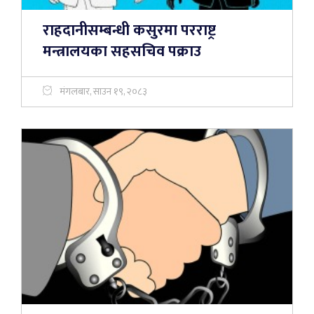
राहदानीसम्बन्धी कसुरमा परराष्ट्र
मन्त्रालयका सहसचिव पक्राउ
मंगलबार, साउन १९, २०८३