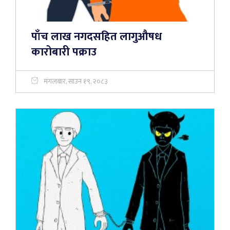
पाँच लाख नगदसहित लागुऔषध
कारोबारी पक्राउ
मंगलबार, साउन १९, २०८३