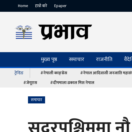
Home
हाम्रो बारे
Epaper
मुख्य पृष्ठ
समाचार
राजनीति
वैद
ट्रेन्डिङ
#नेपाली काङ्ग्रेस
#नेपाल आदिवासी जनजाति महास
#जेयूएस
#दीपमाला ढकाल मिस नेपाल
समाचार
सुदूरपश्चिममा 