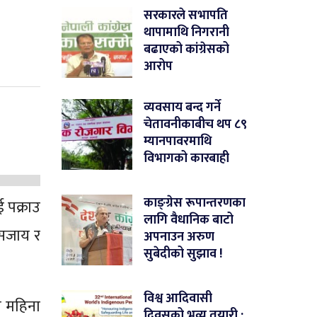
सरकारले सभापति
थापामाथि निगरानी
बढाएको कांग्रेसको
आरोप
व्यवसाय बन्द गर्ने
चेतावनीकाबीच थप ८९
म्यानपावरमाथि
विभागको कारबाही
काङ्ग्रेस रूपान्तरणका
 पक्राउ
लागि वैधानिक बाटो
 सजाय र
अपनाउन अरुण
सुबेदीको सुझाव !
विश्व आदिवासी
नौ महिना
दिवसको भव्य तयारी :