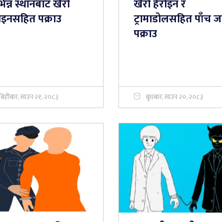
िन्न स्थानबाट खैरो
खैरो हेरोइन र
रोइनसहित पक्राउ
ट्रामाडोलसहित पाँच ज
पक्राउ
बिहीबार, साउन २१, २०८३
बुधबार, साउन २०, २०८३