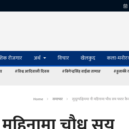
ेशिक रोजगार
अर्थ
विचार
खेलकुद
कला-मनोरञ
ंघ
#विश्व आदिवासी दिवस
#बिगेन्द्रसिंह वाईबा तामाङ
#हुलाकी र
Home
समाचार
सुदूरपश्चिममा नौ महिनामा चौध सय फरार कैदी
नौ महिनामा चौध सय