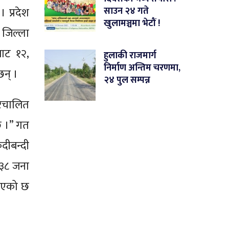
 प्रदेश
साउन २४ गते
खुलामञ्चमा भेटौं !
 जिल्ला
बाट १२,
हुलाकी राजमार्ग
निर्माण अन्तिम चरणमा,
छन् ।
२४ पुल सम्पन्न
रिचालित
छ ।” गत
दीबन्दी
 ३८ जना
नाएको छ