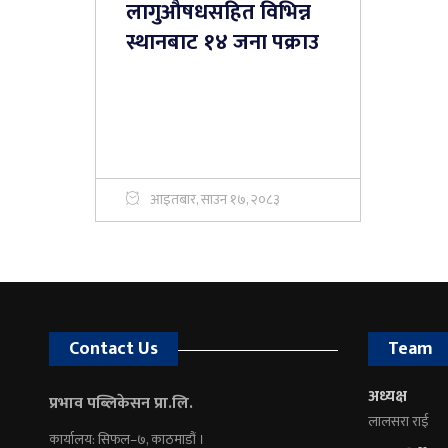
लागुऔषधसहित विभिन्न
स्थानबाट १४ जना पक्राउ
आइतबार, साउन १७, २०८३
Contact Us
Team
अध्यक्ष
प्रभाव पब्लिकेसन प्रा.लि.
लालसरा राई
कार्यालय: सिफल–७, काठमाडौं ।