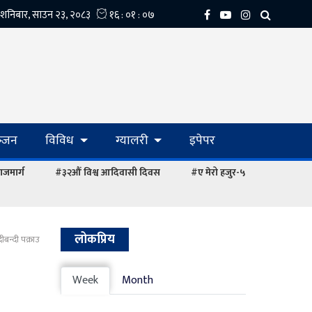
्‍जन
विविध
ग्यालरी
इपेपर
ाजमार्ग
#३२औं विश्व आदिवासी दिवस
#ए मेरो हजुर-५
लोकप्रिय
बन्दी पक्राउ
Week
Month