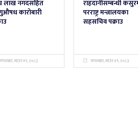
ँच लाख नगदसहित
राहदानीसम्बन्धी कसुर
गुऔषध कारोबारी
परराष्ट्र मन्त्रालयका
राउ
सहसचिव पक्राउ
मंगलबार, साउन १९, २०८३
मंगलबार, साउन १९, २०८३