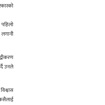
 सरकारको
ो पहिलो
ै लगानी
द्धीकरण
दै उनले
 विश्वास
र कसैलाई