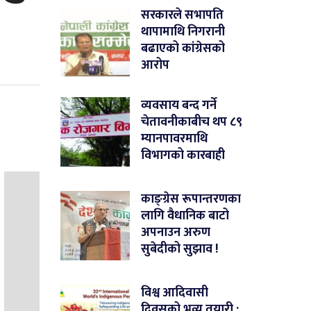
सरकारले सभापति
थापामाथि निगरानी
बढाएको कांग्रेसको
आरोप
व्यवसाय बन्द गर्ने
चेतावनीकाबीच थप ८९
म्यानपावरमाथि
विभागको कारबाही
काङ्ग्रेस रूपान्तरणका
लागि वैधानिक बाटो
अपनाउन अरुण
सुबेदीको सुझाव !
विश्व आदिवासी
दिवसको भव्य तयारी :