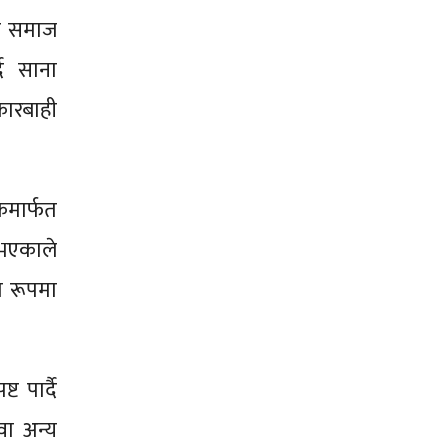
ार समाज
दै साना
कारबाही
ंकमार्फत
व भएकाले
ा रूपमा
ट पार्दै
वा अन्य