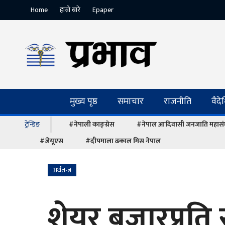
Home
हाम्रो बारे
Epaper
मुख्य पृष्ठ
समाचार
राजनीति
वैद
ट्रेन्डिङ
#नेपाली काङ्ग्रेस
#नेपाल आदिवासी जनजाति महास
#जेयूएस
#दीपमाला ढकाल मिस नेपाल
अर्थतन्त्र
शेयर बजारप्रत