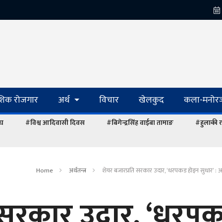
ेशिक रोजगार
अर्थ
विचार
खेलकुद
कला-मनोरञ
ंघ
#विश्व आदिवासी दिवस
#बिगेन्द्रसिंह वाईबा तामाङ
#हुलाकी र
Home
अर्थतन्त्र
शेयर बजारप्रति सरकार उदार, ‘धरपकड होइन सुधार’ : अर्थम
ि सरकार उदार, ‘धरप