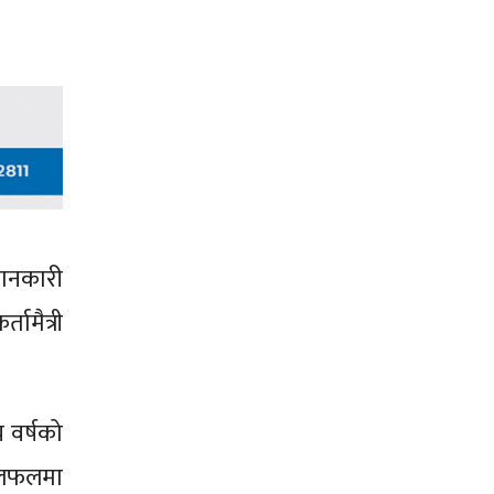
जानकारी
ामैत्री
 वर्षको
 छलफलमा