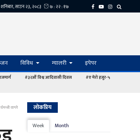
्‍जन
विविध
ग्यालरी
इपेपर
ाजमार्ग
#३२औं विश्व आदिवासी दिवस
#ए मेरो हजुर-५
लोकप्रिय
न्त्री वाग्ले
कड
Week
Month