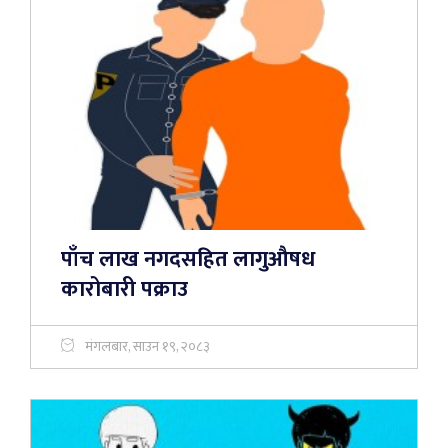
पाँच लाख नगदसहित लागुऔषध
कारोबारी पक्राउ
मंगलबार, साउन १९, २०८३