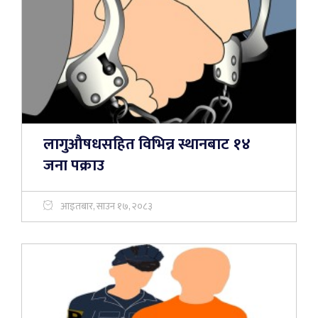
लागुऔषधसहित विभिन्न स्थानबाट १४
जना पक्राउ
आइतबार, साउन १७, २०८३