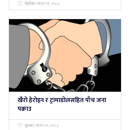
बिहीबार, साउन २१, २०८३
खैरो हेरोइन र ट्रामाडोलसहित पाँच जना
पक्राउ
बुधबार, साउन २०, २०८३