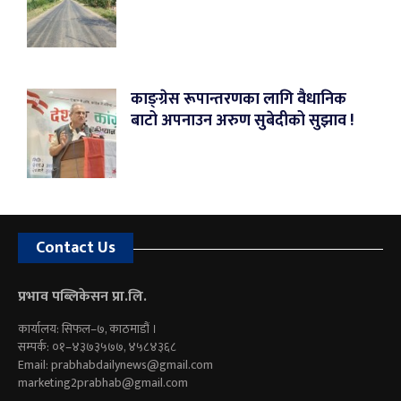
काङ्ग्रेस रूपान्तरणका लागि वैधानिक
बाटो अपनाउन अरुण सुबेदीको सुझाव !
Contact Us
प्रभाव पब्लिकेसन प्रा.लि.
कार्यालय: सिफल–७, काठमाडौं ।
सम्पर्क: ०१–४३७३५७७, ४५८४३६८
Email:
prabhabdailynews@gmail.com
marketing2prabhab@gmail.com