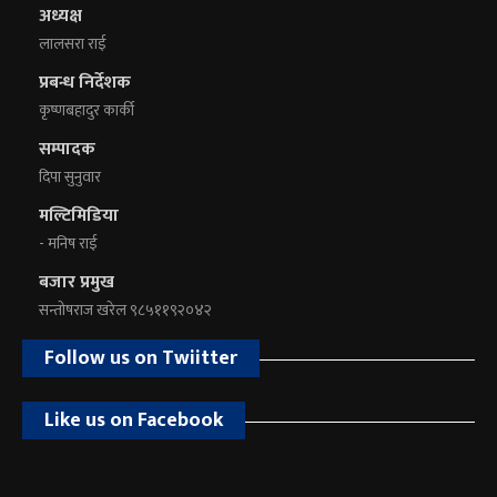
अध्यक्ष
लालसरा राई
प्रबन्ध निर्देशक
कृष्णबहादुर कार्की
सम्पादक
दिपा सुनुवार
मल्टिमिडिया
- मनिष राई
बजार प्रमुख
सन्तोषराज खरेल ९८५११९२०४२
Follow us on Twiitter
Like us on Facebook