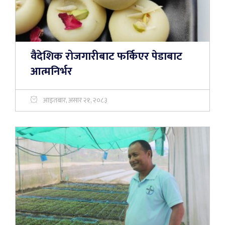
वैदेशिक रोजगारीबाट फर्किएर पेडाबाट
आत्मनिर्भर
आइतबार, असार २१, २०८३