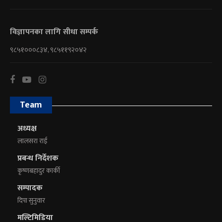
विज्ञापनका लागि सीधा सम्पर्क
९८५१०००८३४, ९८५११९२०४२
Team
अध्यक्ष
लालसरा राई
प्रबन्ध निर्देशक
कृष्णबहादुर कार्की
सम्पादक
दिपा सुनुवार
मल्टिमिडिया