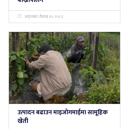
बाख्रापालन
आइतबार, वैशाख २०, २०८३
उत्पादन बढाउन माइजोगमाईमा सामूहिक
खेती