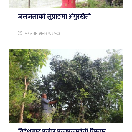
जलजलाको लुप्राङमा अंगुरखेती
मंगलबार, असार २, २०८३
विदेशबाट फर्केर फलफूलखेती विस्तार