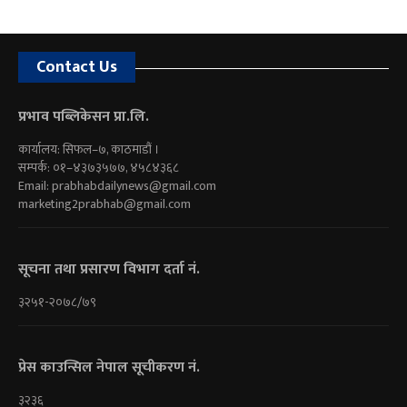
Contact Us
प्रभाव पब्लिकेसन प्रा.लि.
कार्यालय: सिफल–७, काठमाडौं ।
सम्पर्क: ०१–४३७३५७७, ४५८४३६८
Email:
prabhabdailynews@gmail.com
marketing2prabhab@gmail.com
सूचना तथा प्रसारण विभाग दर्ता नं.
३२५१-२०७८/७९
प्रेस काउन्सिल नेपाल सूचीकरण नं.
३२३६