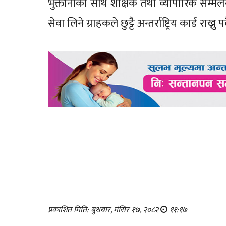
भुक्तानीका साथै शैक्षिक तथा व्यापारिक सम्म
सेवा लिने ग्राहकले छुट्टै अन्तर्राष्ट्रिय कार्ड राख्नु पर
प्रकाशित मिति: बुधबार, मंसिर १७, २०८२
११:१७