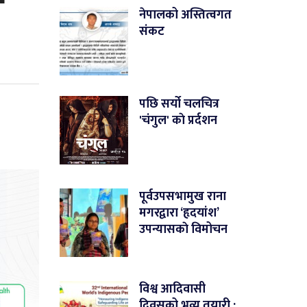
नेपालको अस्तित्वगत
संकट
पछि सर्यो चलचित्र
'चंगुल' काे प्रर्दशन
पूर्वउपसभामुख राना
मगरद्वारा ‘हृदयांश’
उपन्यासकाे विमोचन
विश्व आदिवासी
दिवसको भव्य तयारी :