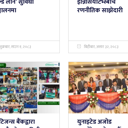
्ड लोन’ सुविधा
इन्निसियटिभ्स्बीच
्चालनमा
रणनीतिक साझेदारी
शुक्रबार, साउन १, २०८३
बिहीबार, असार ३२, २०८३
िजन्स बैंकद्वारा
युनाइटेड अजोड