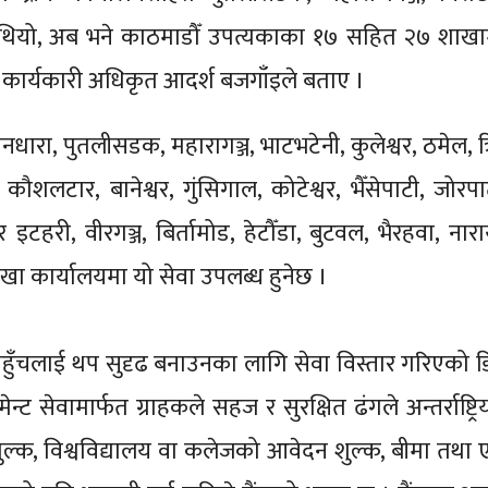
ध थियो, अब भने काठमाडौँ उपत्यकाका १७ सहित २७ शाखा
ख कार्यकारी अधिकृत आदर्श बजगाँइले बताए ।
रा, पुतलीसडक, महारागञ्ज, भाटभटेनी, कुलेश्वर, ठमेल, त्रिप
ौशलटार, बानेश्वर, गुंसिगाल, कोटेश्वर, भैँसेपाटी, जोरपा
टहरी, वीरगञ्ज, बिर्तामोड, हेटौँडा, बुटवल, भैरहवा, ना
खा कार्यालयमा यो सेवा उपलब्ध हुनेछ ।
किङ पहुँचलाई थप सुदृढ बनाउनका लागि सेवा विस्तार गरिएको
सेवामार्फत ग्राहकले सहज र सुरक्षित ढंगले अन्तर्राष्ट्रि
शुल्क, विश्वविद्यालय वा कलेजको आवेदन शुल्क, बीमा तथा