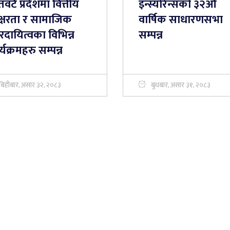
वटै प्रदेशमा वित्तीय
इन्स्योरेन्सको ३२औँ
क्षरता र सामाजिक
वार्षिक साधारणसभा
तरदायित्वका विभिन्न
सम्पन्न
्यक्रमहरु सम्पन्न
बिहीबार, असार ३२, २०८३
बुधबार, असार ३१, २०८३