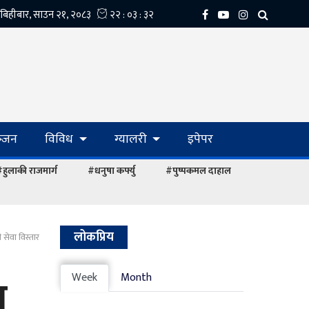
्‍जन
विविध
ग्यालरी
इपेपर
हुलाकी राजमार्ग
#धनुषा कर्फ्यु
#पुष्पकमल दाहाल
लोकप्रिय
नी सेवा विस्तार
ा
Week
Month