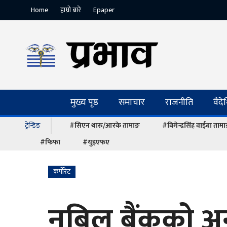
Home
हाम्रो बारे
Epaper
मुख्य पृष्ठ
समाचार
राजनीति
वैद
ट्रेन्डिङ
#सिएन थारु/आरके तामाङ
#बिगेन्द्रसिंह वाईबा ताम
#फिफा
#युइएफए
कर्पोरेट
नबिल बैंककाे अन्तर