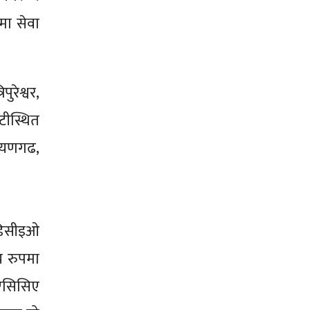
मा सेवा
ुरेश्वर,
टीस्थित
रायणगढ,
 डिसीइओ
य रुपमा
 एसिसिए