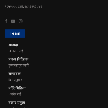
९८५१०००८३४, ९८५११९२०४२
Team
अध्यक्ष
लालसरा राई
प्रबन्ध निर्देशक
कृष्णबहादुर कार्की
सम्पादक
दिपा सुनुवार
मल्टिमिडिया
- मनिष राई
बजार प्रमुख