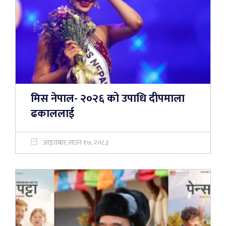
मिस नेपाल- २०२६ को उपाधि दीपमाला
ढकाललाई
आइतबार, साउन १७, २०८३