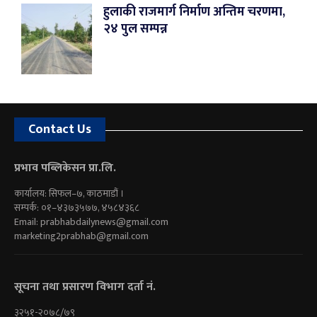
हुलाकी राजमार्ग निर्माण अन्तिम चरणमा,
२४ पुल सम्पन्न
Contact Us
प्रभाव पब्लिकेसन प्रा.लि.
कार्यालय: सिफल–७, काठमाडौं ।
सम्पर्क: ०१–४३७३५७७, ४५८४३६८
Email:
prabhabdailynews@gmail.com
marketing2prabhab@gmail.com
सूचना तथा प्रसारण विभाग दर्ता नं.
३२५१-२०७८/७९