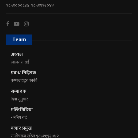
९८५१०००८३४, ९८५११९२०४२
Team
अध्यक्ष
लालसरा राई
प्रबन्ध निर्देशक
कृष्णबहादुर कार्की
सम्पादक
दिपा सुनुवार
मल्टिमिडिया
- मनिष राई
बजार प्रमुख
सन्तोषराज खरेल ९८५११९२०४२