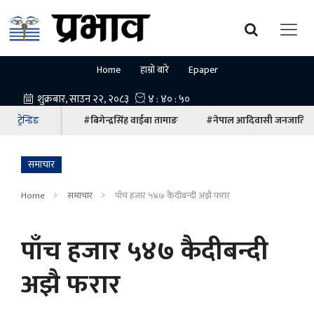
Home
हाम्रो बारे
Epaper
ट्रेन्डिङ
#बिगेन्द्रसिंह वाईबा तामाङ
#नेपाल आदिवासी जनजाति म
समाचार
Home
समाचार
पाँच हजार ५४७ कैदीबन्दी अझै फरार
पाँच हजार ५४७ कैदीबन्दी
अझै फरार