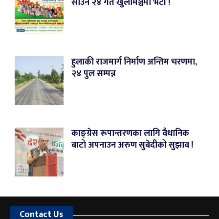
साउन २४ गते खुलामञ्चमा भेटौं !
हुलाकी राजमार्ग निर्माण अन्तिम चरणमा,
२४ पुल सम्पन्न
काङ्ग्रेस रूपान्तरणका लागि वैधानिक
बाटो अपनाउन अरुण सुबेदीको सुझाव !
Contact Us