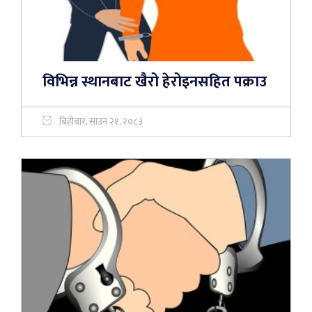
विभिन्न स्थानबाट खैरो हेरोइनसहित पक्राउ
बिहीबार, साउन २१, २०८३