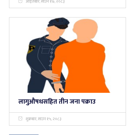
आइतबार, साउन १७, २०८३
लागुऔषधसहित तीन जना पक्राउ
शुक्रबार, साउन १५, २०८३