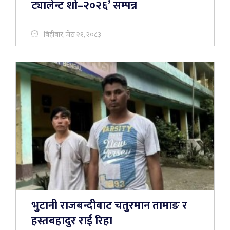
ट्यालेन्ट शो–२०२६’ सम्पन्न
बिहीबार, जेठ २१, २०८३
भुटानी राजबन्दीबाट चतुरमान तामाङ र
हस्तबहादुर राई रिहा