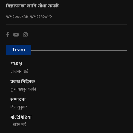
विज्ञापनका लागि सीधा सम्पर्क
९८५१०००८३४, ९८५११९२०४२
Team
अध्यक्ष
लालसरा राई
प्रबन्ध निर्देशक
कृष्णबहादुर कार्की
सम्पादक
दिपा सुनुवार
मल्टिमिडिया
- मनिष राई