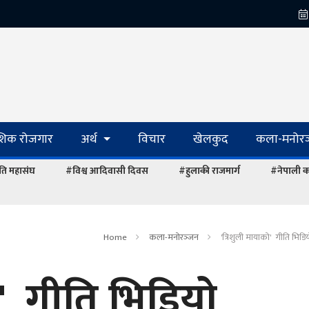
ेशिक रोजगार
अर्थ
विचार
खेलकुद
कला-मनोरञ
ि महासंघ
#विश्व आदिवासी दिवस
#हुलाकी राजमार्ग
#नेपाली का
Home
कला-मनोरञ्‍जन
'त्रिशुली मायाको' गीति भिड
ो' गीति भिडियो