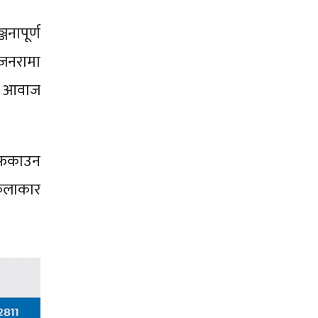
नापूर्ण
 जनरामा
ेर आवाज
ा फकाउन
 कलाकार