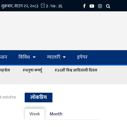
्‍जन
विविध
ग्यालरी
इपेपर
ङ्ग्रेस
#धनुषा कर्फ्यु
#३२औं विश्व आदिवासी दिवस
लोकप्रिय
ियो सार्वजनिक
Week
Month