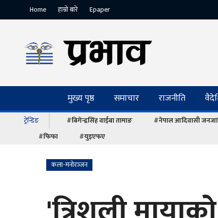
Home
हाम्रो बारे
Epaper
मुख्य पृष्ठ
समाचार
राजनीति
वैद
ट्रेन्डिङ
#बिगेन्द्रसिंह वाईबा तामाङ
#नेपाल आदिवासी जनजात
#फिफा
#युइएफए
कला-मनोरञ्‍जन
'त्रिशुली मायाक