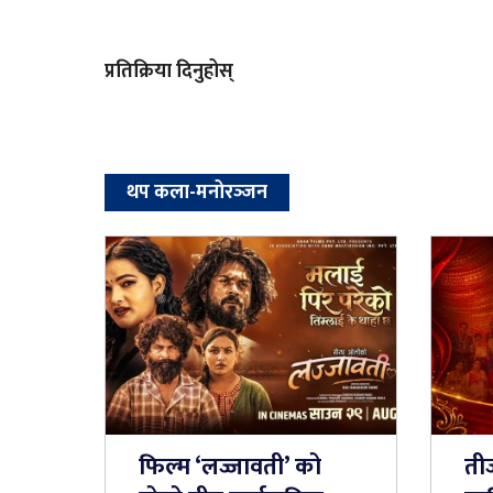
प्रतिक्रिया दिनुहोस्
थप कला-मनोरञ्‍जन
फिल्म ‘लज्जावती’ को
ती