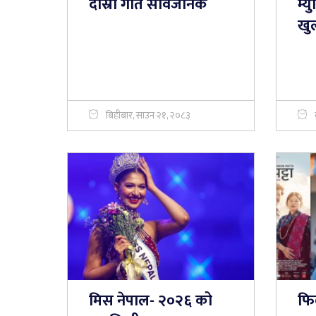
दोस्रो गीत सार्वजनिक
म्
खु
बिहीबार, साउन २१, २०८३
मिस नेपाल- २०२६ को
फिल