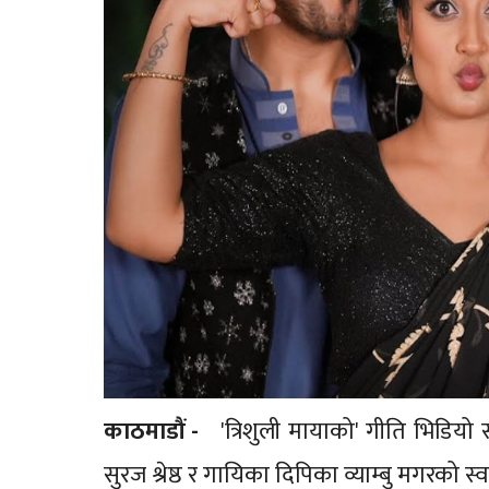
काठमाडौं -
'त्रिशुली मायाको' गीति भिडियो 
सुरज श्रेष्ठ र गायिका दिपिका व्याम्बु मगरको स