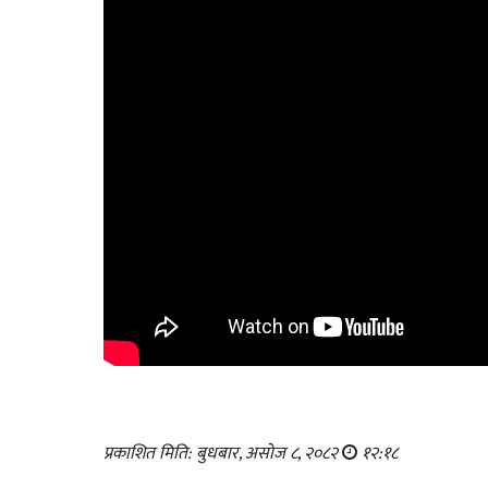
प्रकाशित मिति: बुधबार, असोज ८, २०८२
१२:१८