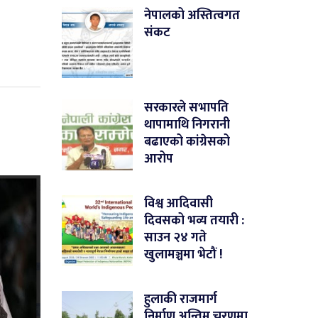
नेपालको अस्तित्वगत
संकट
सरकारले सभापति
थापामाथि निगरानी
बढाएको कांग्रेसको
आरोप
विश्व आदिवासी
दिवसको भव्य तयारी :
साउन २४ गते
खुलामञ्चमा भेटौं !
हुलाकी राजमार्ग
निर्माण अन्तिम चरणमा,