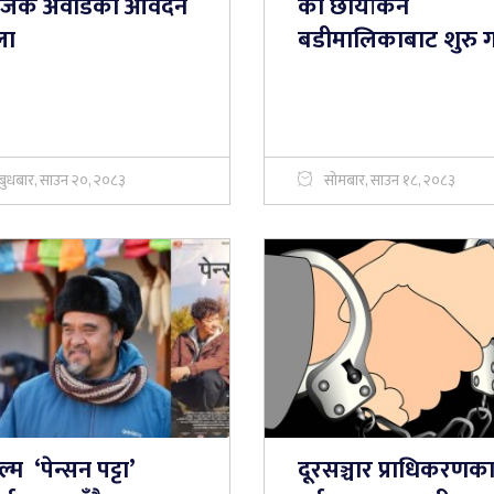
युजिक अवार्डको आवेदन
को छायांकन
ला
बडीमालिकाबाट शुरु गर्
बुधबार, साउन २०, २०८३
सोमबार, साउन १८, २०८३
्म ‘पेन्सन पट्टा’
दूरसञ्चार प्राधिकरणक