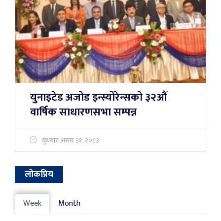
युनाइटेड अजोड इन्स्योरेन्सको ३२औँ
वार्षिक साधारणसभा सम्पन्न
बुधबार, असार ३१, २०८३
लोकप्रिय
Week
Month