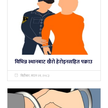
विभिन्न स्थानबाट खैरो हेरोइनसहित पक्राउ
बिहीबार, साउन २१, २०८३