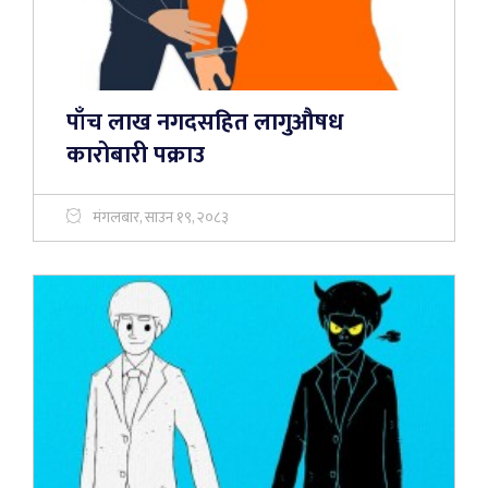
पाँच लाख नगदसहित लागुऔषध
कारोबारी पक्राउ
मंगलबार, साउन १९, २०८३