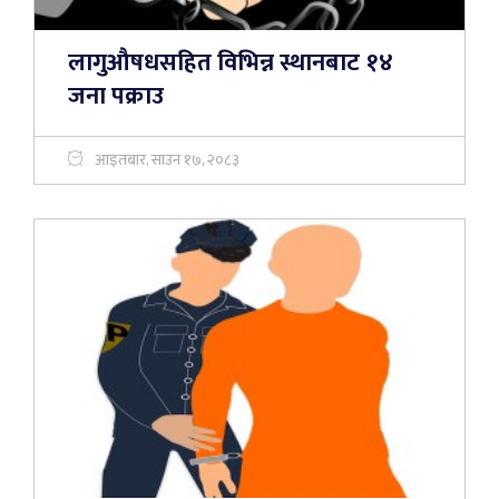
लागुऔषधसहित विभिन्न स्थानबाट १४
जना पक्राउ
आइतबार, साउन १७, २०८३